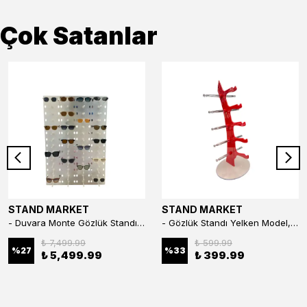
Çok Satanlar
STAND MARKET
STAND MARKET
- Duvara Monte Gözlük Standı 56'li Pleksi Glass | 99x67 cm Gözlük Teşhir Standı
- Gözlük Standı Yelken Model, 5 Gözlük Kapasiteli Standı Kırmızı
₺ 7,499.99
₺ 599.99
%
27
%
33
₺ 5,499.99
₺ 399.99