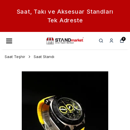
Saat, Takı ve Aksesuar Standları
Tek Adreste
0
Saat Teşhir
Saat Standı