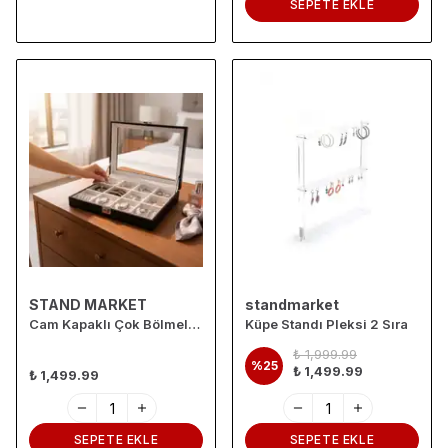
SEPETE EKLE
STAND MARKET
standmarket
Cam Kapaklı Çok Bölmeli Takı Organizer Kutusu- Alcantara Siyah İçi Beyaz
Küpe Standı Pleksi 2 Sıra
₺ 1,999.99
%
25
₺ 1,499.99
₺ 1,499.99
SEPETE EKLE
SEPETE EKLE