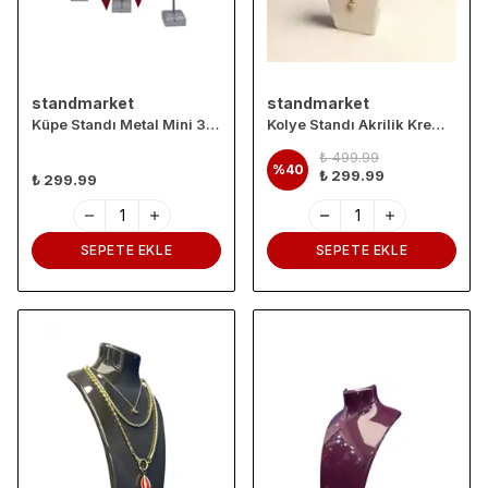
standmarket
standmarket
Küpe Standı Metal Mini 3'Lü Set
Kolye Standı Akrilik Krem 14x21 cm.
₺ 499.99
%
40
₺ 299.99
₺ 299.99
SEPETE EKLE
SEPETE EKLE