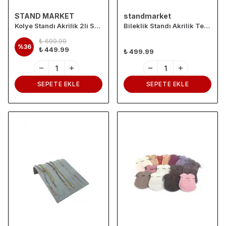
STAND MARKET
standmarket
Kolye Standı Akrilik 2li Set Siyah, Takı Mankeni 2 Boy Siyah
Bileklik Standı Akrilik Tekli Buzlu 5 Adet
₺ 699.99
%
36
₺ 449.99
₺ 499.99
SEPETE EKLE
SEPETE EKLE