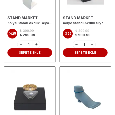
STAND MARKET
STAND MARKET
Kolye Standı Akrilik Beyaz 19x30 cm
Kolye Standı Akrilik Siyah 19x30 cm
₺ 399.99
₺ 399.99
%
25
%
25
₺ 299.99
₺ 299.99
SEPETE EKLE
SEPETE EKLE