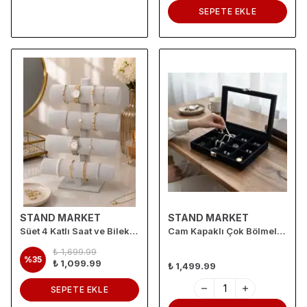
SEPETE EKLE
STAND MARKET
STAND MARKET
Süet 4 Katlı Saat ve Bileklik Standı – Kadife Kaplamalı Takı Düzenleyici
Cam Kapaklı Çok Bölmeli Takı Organizer Kutusu- Alcantara Siyah
₺ 1,699.99
%
35
₺ 1,099.99
₺ 1,499.99
SEPETE EKLE