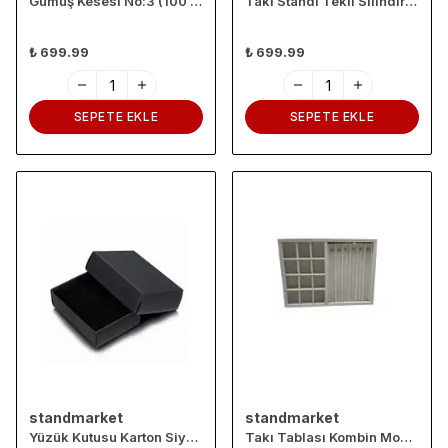
Gümüş Kesesi No:3 (100 ADET)
Takı Standı Tekli Silindir Siyah
₺ 699.99
₺ 699.99
SEPETE EKLE
SEPETE EKLE
standmarket
standmarket
Yüzük Kutusu Karton Siyah-4*5*3cm (78ADET)
Takı Tablası Kombin Model, Çok amaçlı Takı Düzenleyici. Ahşap Üzeri Süet Kaplama Krem Rengi No:1