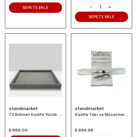
SEPETE EKLE
SEPETE EKLE
standmarket
standmarket
72 Bölmeli Kadife Yüzük Düzenleyici ve Sergileme Tablası – 24x34 cm
Kadife Takı ve Mücevher Seyahat Rulo Düzenleyicisi – Krem 35x20 cm
₺ 899.00
₺ 899.99