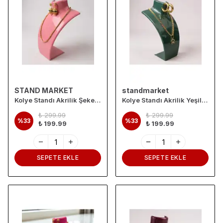
STAND MARKET
standmarket
Kolye Standı Akrilik Şeker Pembe 14x21 cm
Kolye Standı Akrilik Yeşil 14x21 cm
₺ 299.99
₺ 299.99
%
33
%
33
₺ 199.99
₺ 199.99
SEPETE EKLE
SEPETE EKLE