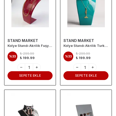
STAND MARKET
STAND MARKET
Kolye Standı Akrilik Fuşya 14x21 cm
Kolye Standı Akrilik Turkuaz 14x21 cm.
₺ 299.99
₺ 299.99
%
33
%
33
₺ 199.99
₺ 199.99
SEPETE EKLE
SEPETE EKLE