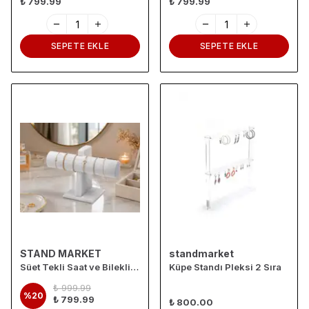
₺ 799.99
₺ 799.99
SEPETE EKLE
SEPETE EKLE
STAND MARKET
standmarket
Süet Tekli Saat ve Bileklik Standı – Kadife Kaplamalı Takı Düzenleyici
Küpe Standı Pleksi 2 Sıra
₺ 999.99
%
20
₺ 799.99
₺ 800.00