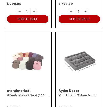
₺ 799.99
₺ 799.99
SEPETE EKLE
SEPETE EKLE
standmarket
Aydın Decor
Gümüş Kesesi No:4 (100 Adet)
Yerli Üretim Tokyo Model Süet Kumaş Füme 34/24 Cm Yastıklı Çekmece Içi Yastıklı Saat Ve Takı Kutusu