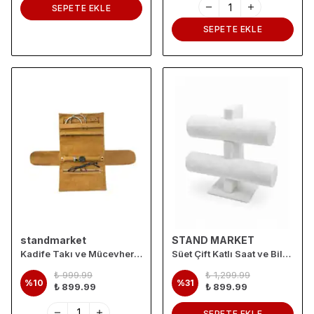
SEPETE EKLE
SEPETE EKLE
standmarket
STAND MARKET
Kadife Takı ve Mücevher Seyahat Rulo Düzenleyicisi – Kiremit 35x20 cm
Süet Çift Katlı Saat ve Bileklik Standı – Kadife Kaplamalı Takı Düzenleyici
₺ 999.99
₺ 1,299.99
%
10
%
31
₺ 899.99
₺ 899.99
SEPETE EKLE