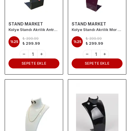
STAND MARKET
STAND MARKET
Kolye Standı Akrilik Antrasit Gri 19x30 cm
Kolye Standı Akrilik Mor 19x30 cm
₺ 399.99
₺ 399.99
%
25
%
25
₺ 299.99
₺ 299.99
SEPETE EKLE
SEPETE EKLE