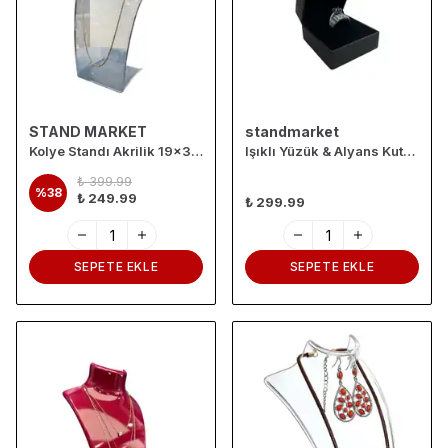
STAND MARKET
standmarket
Kolye Standı Akrilik 19x30 cm
Işıklı Yüzük & Alyans Kutusu SİYAH
₺ 399.99
%
38
₺ 249.99
₺ 299.99
SEPETE EKLE
SEPETE EKLE