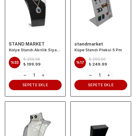
STAND MARKET
standmarket
Kolye Standı Akrilik Siyah 14x21 cm
Küpe Standı Pleksi 5 Pm
₺ 299.99
₺ 299.99
%
33
%
17
₺ 199.99
₺ 249.99
SEPETE EKLE
SEPETE EKLE