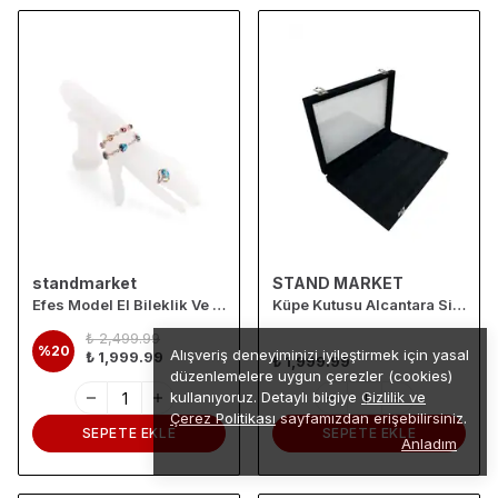
standmarket
STAND MARKET
Efes Model El Bileklik Ve Yüzük Standı
Küpe Kutusu Alcantara Siyah
₺ 2,499.99
%
20
Alışveriş deneyiminizi iyileştirmek için yasal
₺ 1,999.99
₺ 1,999.99
düzenlemelere uygun çerezler (cookies)
kullanıyoruz. Detaylı bilgiye
Gizlilik ve
Çerez Politikası
sayfamızdan erişebilirsiniz.
SEPETE EKLE
SEPETE EKLE
Anladım