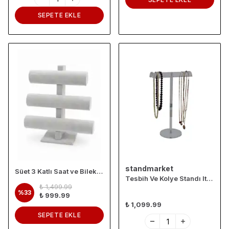
SEPETE EKLE
standmarket
Süet 3 Katlı Saat ve Bileklik Standı – Kadife Kaplamalı Takı Düzenleyici
Tesbih Ve Kolye Standı Ithal Pleksi Nk3
₺ 1,499.99
%
33
₺ 999.99
₺ 1,099.99
SEPETE EKLE