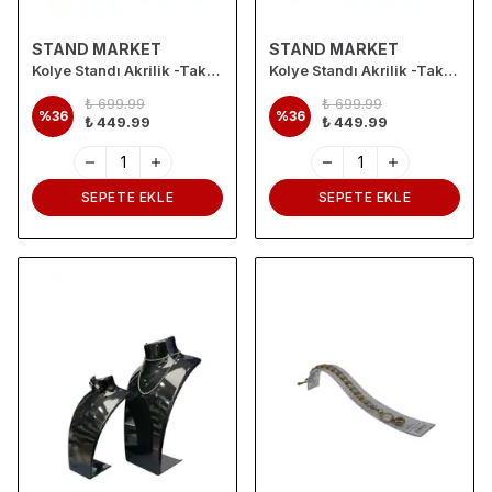
STAND MARKET
STAND MARKET
Kolye Standı Akrilik -Takı Teşhir ve Saklama Standı Antrasit Gri 2li Set
Kolye Standı Akrilik -Takı Teşhir ve Saklama Standı Kırmızı 2li Set
₺ 699.99
₺ 699.99
%
36
%
36
₺ 449.99
₺ 449.99
SEPETE EKLE
SEPETE EKLE