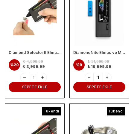
Diamond Selector II Elmas ve Pırlanta Test Cihazı – LCD ve LED Göstergeli, Sesli Uyarılı Taş Test Cihazı
DiamondNite Elmas ve Moissanite Test Cihazı – Pırlanta Taş Test Cihazı
₺ 4,999.99
₺ 21,999.99
%
20
%
9
₺ 3,999.99
₺ 19,999.99
SEPETE EKLE
SEPETE EKLE
Tükendi
Tükendi