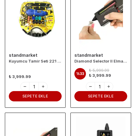
standmarket
standmarket
Kuyumcu Tamir Seti 221 Parça
Diamond Selector II Elmas ve Pırlanta Test Cihazı – LCD ve LED Göstergeli, Sesli Uyarılı Taş Test Cihazı
₺ 5,999.99
%
33
₺ 3,999.99
₺ 3,999.99
SEPETE EKLE
SEPETE EKLE