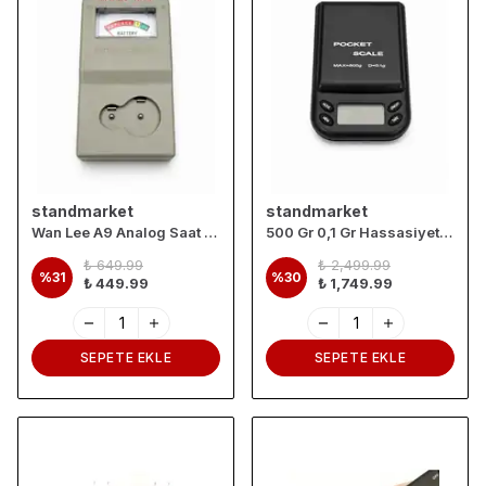
standmarket
standmarket
Wan Lee A9 Analog Saat Pili ve Düğme Pil Test Cihazı
500 Gr 0,1 Gr Hassasiyetli Dijital Cep Terazisi – LCD Ekranlı ve Dara Fonksiyonlu
₺ 649.99
₺ 2,499.99
%
31
%
30
₺ 449.99
₺ 1,749.99
SEPETE EKLE
SEPETE EKLE