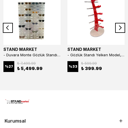
STAND MARKET
STAND MARKET
- Duvara Monte Gözlük Standı 56'li Pleksi Glass | 99x67 cm Gözlük Teşhir Standı
- Gözlük Standı Yelken Model, 5 Gözlük Kapasiteli Standı Kırmızı
₺ 7,499.99
₺ 599.99
%
27
%
33
₺ 5,499.99
₺ 399.99
Kurumsal