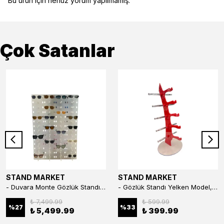
Bu ürün için henüz yorum yapılmamış.
Çok Satanlar
STAND MARKET
STAND MARKET
- Duvara Monte Gözlük Standı 56'li Pleksi Glass | 99x67 cm Gözlük Teşhir Standı
- Gözlük Standı Yelken Model, 5 Gözlük Kapasiteli Standı Kırmızı
₺ 7,499.99
₺ 599.99
%
27
%
33
₺ 5,499.99
₺ 399.99