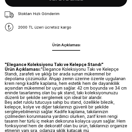
Stoktan Hızlı Gönderim
2000 TL üzeri ücretsiz kargo
Ürün Açıklaması
"Elegance Koleksiyonu Takı ve Kelepçe Standı"
Ürün Açıklaması:
"Elegance Koleksiyonu Takı ve Kelepçe
Standı, zarafeti ve şıklığı bir arada sunan mükemmel bir
depolama çözümüdür. Ahşap zemin üzerine özenle uygulanan
krem rengi kadife kaplama, hem estetik hem de dayanıklılık
açısından mükemmel bir uyum sağlar. 42 cm boyunda ve 34 cm
eninde tasarlanmış olan bu şık stand, takı koleksiyonunuzu
düzenli bir şekilde sergilemek için ideal bir alandır.
Beş adet rulolu tutucuya sahip bu stand, özellikle bilezik,
kelepçe, kolye ve diğer takılarınızı güvenli bir şekilde
sergileyebilmenizi sağlar. Kadife kaplama, takılarınızın
çizilmeden korunmasına yardımcı olurken, zarif krem rengi
tasarım her türlü iç mekan dekoruna kolayca uyum sağlar. Hem
fonksiyonel hem de dekoratif olan bu ürün, takılarınızı organize
etmenin yanı sıra, odanıza şıklık katacak mü