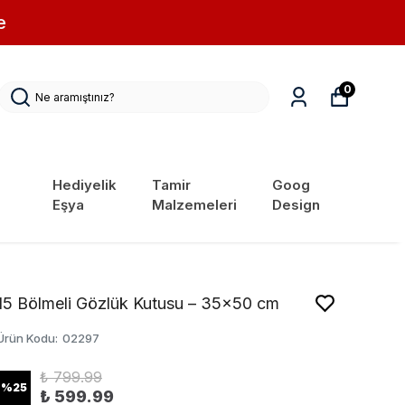
e
0
Hediyelik
Tamir
Goog
Eşya
Malzemeleri
Design
15 Bölmeli Gözlük Kutusu – 35x50 cm
Ürün Kodu
:
02297
₺ 799.99
%
25
₺ 599.99