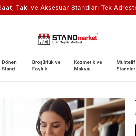
Saat, Takı ve Aksesuar Standları Tek Adrest
Dönen
Broşürlük ve
Kozmetik ve
Muhtelif
Stand
Föylük
Makyaj
Standlar