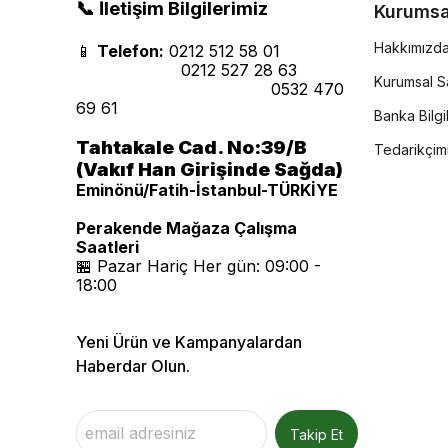
📞 İletişim Bilgilerimiz
Kurumsa
Hakkımızd
📱
Telefon:
0212 512 58 01
0212 527 28 63
Kurumsal Sa
0532 470
69 61
Banka Bilgil
Tahtakale Cad. No:39/B
Tedarikçim
(Vakıf Han Girişinde Sağda)
Eminönü/Fatih-İstanbul-TÜRKİYE
Perakende Mağaza Çalışma
Saatleri
🏪 Pazar Hariç Her gün: 09:00 -
18:00
Yeni Ürün ve Kampanyalardan
Haberdar Olun.
Takip Et