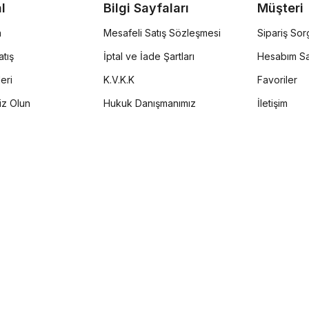
l
Bilgi Sayfaları
Müşteri
a
Mesafeli Satış Sözleşmesi
Sipariş So
tış
İptal ve İade Şartları
Hesabım Sa
eri
K.V.K.K
Favoriler
iz Olun
Hukuk Danışmanımız
İletişim