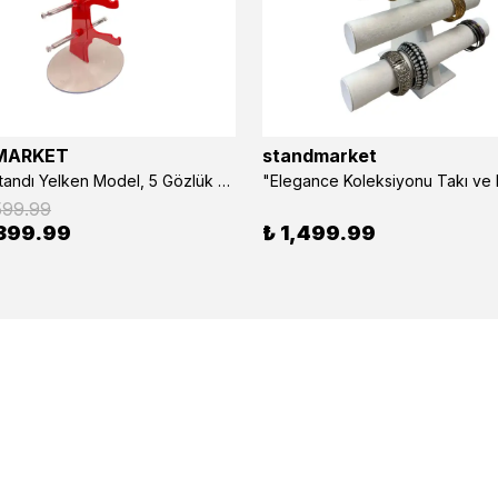
MARKET
standmarket
- Gözlük Standı Yelken Model, 5 Gözlük Kapasiteli Standı Kırmızı
599.99
399.99
₺ 1,499.99