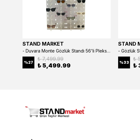
STAND MARKET
STAND 
3’lü Çıtçıtlı Saat ve Takı Kutusu – Pull Up Suni Deri, El Yapımı Özel Yastıklı Tasarım Kahve Rengi
- Duvara Monte Gözlük Standı 56'li Pleksi Glass | 99x67 cm Gözlük Teşhir Standı
₺ 7,499.99
₺ 
%
27
%
33
₺ 5,499.99
₺ 