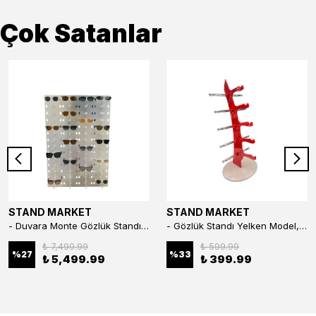
Çok Satanlar
STAND MARKET
STAND MARKET
- Duvara Monte Gözlük Standı 56'li Pleksi Glass | 99x67 cm Gözlük Teşhir Standı
- Gözlük Standı Yelken Model, 5 Gözlük Kapasiteli Standı Kırmızı
₺ 7,499.99
₺ 599.99
%
27
%
33
₺ 5,499.99
₺ 399.99