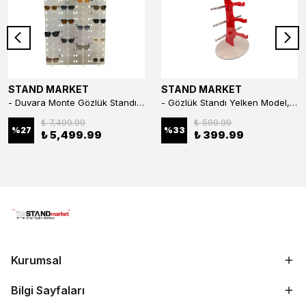
STAND MARKET
STAND MARKET
- Duvara Monte Gözlük Standı 56'li Pleksi Glass | 99x67 cm Gözlük Teşhir Standı
- Gözlük Standı Yelken Model, 5 Gözlük Kapasiteli Standı Kırmızı
₺ 7,499.99
₺ 599.99
%
27
%
33
₺ 5,499.99
₺ 399.99
Kurumsal
Bilgi Sayfaları