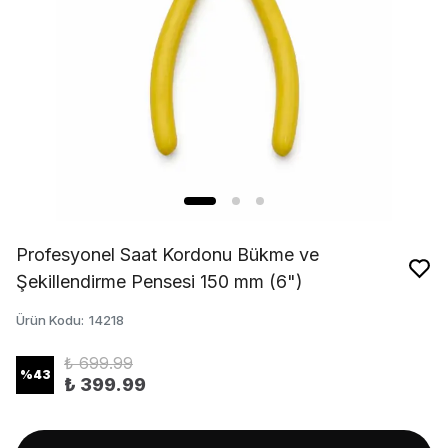
Profesyonel Saat Kordonu Bükme ve
Şekillendirme Pensesi 150 mm (6")
Ürün Kodu
:
14218
₺ 699.99
%
43
₺ 399.99