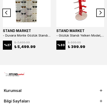
STAND MARKET
STAND MARKET
- Duvara Monte Gözlük Standı 56'li Pleksi Glass | 99x67 cm Gözlük Teşhir Standı
- Gözlük Standı Yelken Model, 5 Gözlük Kapasiteli Standı Kırmızı
₺ 7,499.99
₺ 599.99
%
27
%
33
₺ 5,499.99
₺ 399.99
Kurumsal
Bilgi Sayfaları