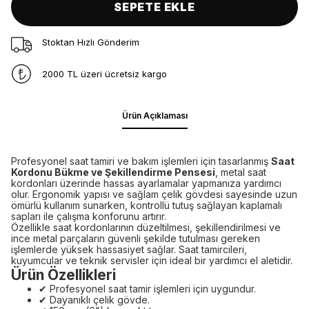
SEPETE EKLE
Stoktan Hızlı Gönderim
2000 TL üzeri ücretsiz kargo
Ürün Açıklaması
Profesyonel saat tamiri ve bakım işlemleri için tasarlanmış
Saat
Kordonu Bükme ve Şekillendirme Pensesi
, metal saat
kordonları üzerinde hassas ayarlamalar yapmanıza yardımcı
olur. Ergonomik yapısı ve sağlam çelik gövdesi sayesinde uzun
ömürlü kullanım sunarken, kontrollü tutuş sağlayan kaplamalı
sapları ile çalışma konforunu artırır.
Özellikle saat kordonlarının düzeltilmesi, şekillendirilmesi ve
ince metal parçaların güvenli şekilde tutulması gereken
işlemlerde yüksek hassasiyet sağlar. Saat tamircileri,
kuyumcular ve teknik servisler için ideal bir yardımcı el aletidir.
Ürün Özellikleri
✔ Profesyonel saat tamir işlemleri için uygundur.
✔ Dayanıklı çelik gövde.