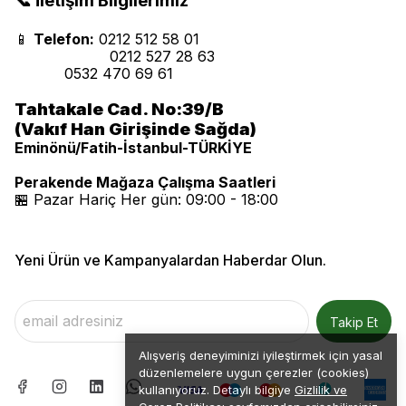
📞 İletişim Bilgilerimiz
📱
Telefon:
0212 512 58 01
0212 527 28 63
0532 470 69 61
Tahtakale Cad. No:39/B
(Vakıf Han Girişinde Sağda)
Eminönü/Fatih-İstanbul-TÜRKİYE
Perakende Mağaza Çalışma Saatleri
🏪 Pazar Hariç Her gün: 09:00 - 18:00
Yeni Ürün ve Kampanyalardan Haberdar Olun.
Takip Et
Alışveriş deneyiminizi iyileştirmek için yasal
düzenlemelere uygun çerezler (cookies)
kullanıyoruz. Detaylı bilgiye
Gizlilik ve