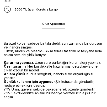
2000 TL üzeri ücretsiz kargo
Ürün Açıklaması
Bu özel kolye, sadece bir takı değil, aynı zamanda bir duruşun
ve inancın simgesi.
Filistin, Kudüs ve Mescid-i Aksa temalı tasarımı ile taşıyana hem
anlam hem de şıklık katıyor.
Kararma yapmaz
: Uzun süre parlaklığını korur, alerji yapmaz.
Özel tasarım
: Her biri dikkatle hazırlanmış, detaylarıyla öne
çıkan özgün bir model.
Anlam yüklü
: Kudüs sevgisini, inancınızı ve duyarlılığınızı
yansıtır.
Günlük kullanım için uygundur.
Şık kutusunda gönderilir,
hediye etmek için idealdir.
???? Ürün, güvenli şekilde paketlenerek özenle gönderilir.
???? Sevdiklerinize anlamlı bir hediye vermek için eşsiz bir
seçim.