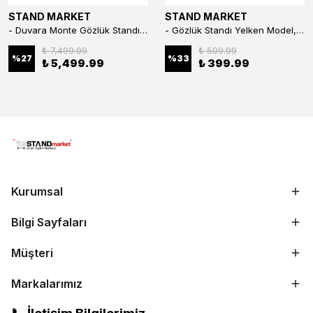
STAND MARKET
STAND MARKET
- Duvara Monte Gözlük Standı 56'li Pleksi Glass | 99x67 cm Gözlük Teşhir Standı
- Gözlük Standı Yelken Model, 5 Gözlük Kapasiteli Standı Kırmızı
₺ 7,499.99
₺ 599.99
%
27
%
33
₺ 5,499.99
₺ 399.99
Kurumsal
Bilgi Sayfaları
Müşteri
Markalarımız