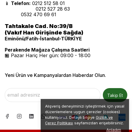
📱
Telefon:
0212 512 58 01
0212 527 28 63
0532 470 69 61
Tahtakale Cad. No:39/B
(Vakıf Han Girişinde Sağda)
Eminönü/Fatih-İstanbul-TÜRKİYE
Perakende Mağaza Çalışma Saatleri
🏪 Pazar Hariç Her gün: 09:00 - 18:00
Yeni Ürün ve Kampanyalardan Haberdar Olun.
Takip Et
Alışveriş deneyiminizi iyileştirmek için yasal
düzenlemelere uygun çerezler (cookies)
kullanıyoruz. Detaylı bilgiye
Gizlilik ve
Çerez Politikası
sayfamızdan erişebilirsiniz.
Anladım