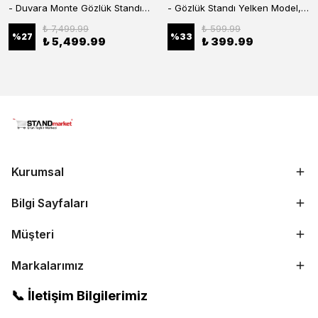
- Duvara Monte Gözlük Standı 56'li Pleksi Glass | 99x67 cm Gözlük Teşhir Standı
- Gözlük Standı Yelken Model, 5 Gözlük Kapasiteli Standı Kırmızı
₺ 7,499.99
₺ 599.99
%
27
%
33
₺ 5,499.99
₺ 399.99
Kurumsal
Bilgi Sayfaları
Müşteri
Markalarımız
📞 İletişim Bilgilerimiz