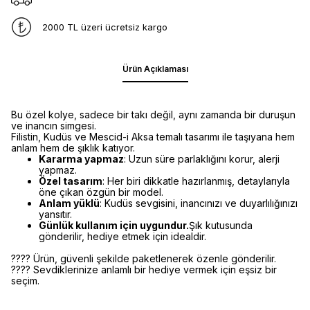
2000 TL üzeri ücretsiz kargo
Ürün Açıklaması
Bu özel kolye, sadece bir takı değil, aynı zamanda bir duruşun
ve inancın simgesi.
Filistin, Kudüs ve Mescid-i Aksa temalı tasarımı ile taşıyana hem
anlam hem de şıklık katıyor.
Kararma yapmaz
: Uzun süre parlaklığını korur, alerji
yapmaz.
Özel tasarım
: Her biri dikkatle hazırlanmış, detaylarıyla
öne çıkan özgün bir model.
Anlam yüklü
: Kudüs sevgisini, inancınızı ve duyarlılığınızı
yansıtır.
Günlük kullanım için uygundur.
Şık kutusunda
gönderilir, hediye etmek için idealdir.
???? Ürün, güvenli şekilde paketlenerek özenle gönderilir.
???? Sevdiklerinize anlamlı bir hediye vermek için eşsiz bir
seçim.