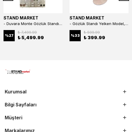
STAND MARKET
STAND MARKET
- Duvara Monte Gözlük Standı 56'li Pleksi Glass | 99x67 cm Gözlük Teşhir Standı
- Gözlük Standı Yelken Model, 5 Gözlük Kapasiteli Standı Kırmızı
₺ 7,499.99
₺ 599.99
%
27
%
33
₺ 5,499.99
₺ 399.99
Kurumsal
Bilgi Sayfaları
Müşteri
Markalarımız