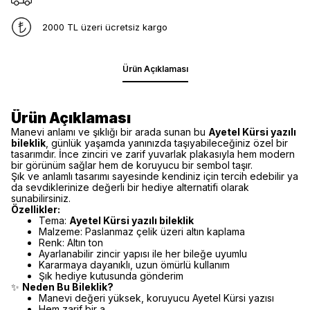
2000 TL üzeri ücretsiz kargo
Ürün Açıklaması
Ürün Açıklaması
Manevi anlamı ve şıklığı bir arada sunan bu
Ayetel Kürsi yazılı
bileklik
, günlük yaşamda yanınızda taşıyabileceğiniz özel bir
tasarımdır. İnce zinciri ve zarif yuvarlak plakasıyla hem modern
bir görünüm sağlar hem de koruyucu bir sembol taşır.
Şık ve anlamlı tasarımı sayesinde kendiniz için tercih edebilir ya
da sevdiklerinize değerli bir hediye alternatifi olarak
sunabilirsiniz.
Özellikler:
Tema:
Ayetel Kürsi yazılı bileklik
Malzeme: Paslanmaz çelik üzeri altın kaplama
Renk: Altın ton
Ayarlanabilir zincir yapısı ile her bileğe uyumlu
Kararmaya dayanıklı, uzun ömürlü kullanım
Şık hediye kutusunda gönderim
✨
Neden Bu Bileklik?
Manevi değeri yüksek, koruyucu Ayetel Kürsi yazısı
Hem zarif bir a