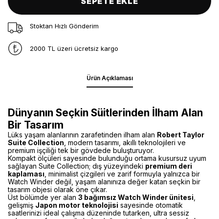
SEPETE EKLE
Stoktan Hızlı Gönderim
2000 TL üzeri ücretsiz kargo
Ürün Açıklaması
Dünyanın Seçkin Süitlerinden İlham Alan
Bir Tasarım
Lüks yaşam alanlarının zarafetinden ilham alan
Robert Taylor
Suite Collection
, modern tasarımı, akıllı teknolojileri ve
premium işçiliği tek bir gövdede buluşturuyor.
Kompakt ölçüleri sayesinde bulunduğu ortama kusursuz uyum
sağlayan Suite Collection; dış yüzeyindeki
premium deri
kaplaması
, minimalist çizgileri ve zarif formuyla yalnızca bir
Watch Winder değil, yaşam alanınıza değer katan seçkin bir
tasarım objesi olarak öne çıkar.
Üst bölümde yer alan
3 bağımsız Watch Winder ünitesi
,
gelişmiş
Japon motor teknolojisi
sayesinde otomatik
saatlerinizi ideal çalışma düzeninde tutarken, ultra sessiz