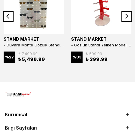
STAND MARKET
STAND MARKET
- Duvara Monte Gözlük Standı 56'li Pleksi Glass | 99x67 cm Gözlük Teşhir Standı
- Gözlük Standı Yelken Model, 5 Gözlük Kapasiteli Standı Kırmızı
₺ 7,499.99
₺ 599.99
%
27
%
33
₺ 5,499.99
₺ 399.99
Kurumsal
Bilgi Sayfaları