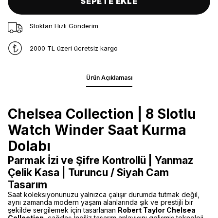
SEPETE EKLE
Stoktan Hızlı Gönderim
2000 TL üzeri ücretsiz kargo
Ürün Açıklaması
Chelsea Collection | 8 Slotlu
Watch Winder Saat Kurma
Dolabı
Parmak İzi ve Şifre Kontrollü | Yanmaz
Çelik Kasa | Turuncu / Siyah Cam
Tasarım
Saat koleksiyonunuzu yalnızca çalışır durumda tutmak değil,
aynı zamanda modern yaşam alanlarında şık ve prestijli bir
şekilde sergilemek için tasarlanan
Robert Taylor Chelsea
Collection
, çağdaş İngiliz tasarım anlayışını gelişmiş teknoloji,