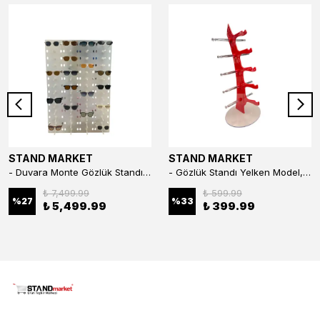
STAND MARKET
STAND MARKET
- Duvara Monte Gözlük Standı 56'li Pleksi Glass | 99x67 cm Gözlük Teşhir Standı
- Gözlük Standı Yelken Model, 5 Gözlük Kapasiteli Standı Kırmızı
₺ 7,499.99
₺ 599.99
%
27
%
33
₺ 5,499.99
₺ 399.99