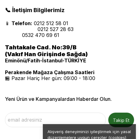
📞 İletişim Bilgilerimiz
📱
Telefon:
0212 512 58 01
0212 527 28 63
0532 470 69 61
Tahtakale Cad. No:39/B
(Vakıf Han Girişinde Sağda)
Eminönü/Fatih-İstanbul-TÜRKİYE
Perakende Mağaza Çalışma Saatleri
🏪 Pazar Hariç Her gün: 09:00 - 18:00
Yeni Ürün ve Kampanyalardan Haberdar Olun.
Takip Et
Alışveriş deneyiminizi iyileştirmek için yasal
düzenlemelere uygun çerezler (cookies)