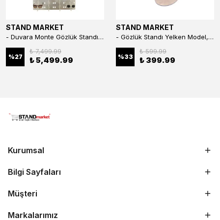
STAND MARKET
STAND MARKET
- Duvara Monte Gözlük Standı 56'li Pleksi Glass | 99x67 cm Gözlük Teşhir Standı
- Gözlük Standı Yelken Model, 5 Gözlük Kapasiteli Standı Kırmızı
₺ 7,499.99
₺ 599.99
%
27
%
33
₺ 5,499.99
₺ 399.99
Kurumsal
Bilgi Sayfaları
Müşteri
Markalarımız