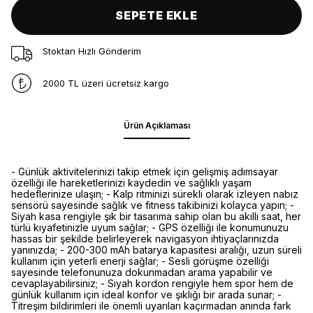
SEPETE EKLE
Stoktan Hızlı Gönderim
2000 TL üzeri ücretsiz kargo
Ürün Açıklaması
- Günlük aktivitelerinizi takip etmek için gelişmiş adımsayar
özelliği ile hareketlerinizi kaydedin ve sağlıklı yaşam
hedeflerinize ulaşın; - Kalp ritminizi sürekli olarak izleyen nabız
sensörü sayesinde sağlık ve fitness takibinizi kolayca yapın; -
Siyah kasa rengiyle şık bir tasarıma sahip olan bu akıllı saat, her
türlü kıyafetinizle uyum sağlar; - GPS özelliği ile konumunuzu
hassas bir şekilde belirleyerek navigasyon ihtiyaçlarınızda
yanınızda; - 200-300 mAh batarya kapasitesi aralığı, uzun süreli
kullanım için yeterli enerji sağlar; - Sesli görüşme özelliği
sayesinde telefonunuza dokunmadan arama yapabilir ve
cevaplayabilirsiniz; - Siyah kordon rengiyle hem spor hem de
günlük kullanım için ideal konfor ve şıklığı bir arada sunar; -
Titreşim bildirimleri ile önemli uyarıları kaçırmadan anında fark