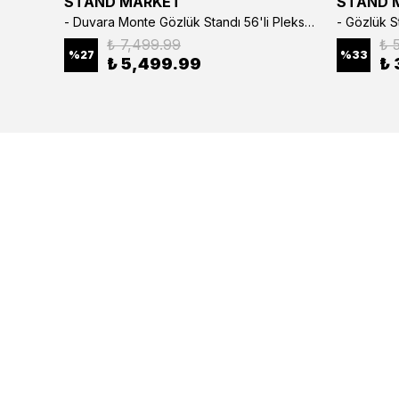
STAND MARKET
STAND 
3’lü Çıtçıtlı Saat ve Takı Kutusu – Pull Up Suni Deri, El Yapımı Özel Yastıklı Tasarım Kahve Rengi
- Duvara Monte Gözlük Standı 56'li Pleksi Glass | 99x67 cm Gözlük Teşhir Standı
₺ 7,499.99
₺ 
%
27
%
33
₺ 5,499.99
₺ 