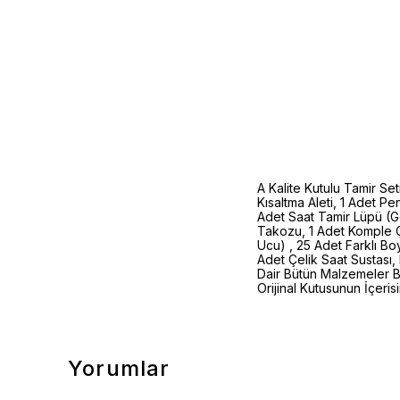
A Kalite Kutulu Tamir Se
Kısaltma Aleti, 1 Adet Pe
Adet Saat Tamir Lüpü (G
Takozu, 1 Adet Komple Çe
Ucu) , 25 Adet Farklı B
Adet Çelik Saat Sustası, 
Dair Bütün Malzemeler Bul
Orijinal Kutusunun İçeris
Yorumlar