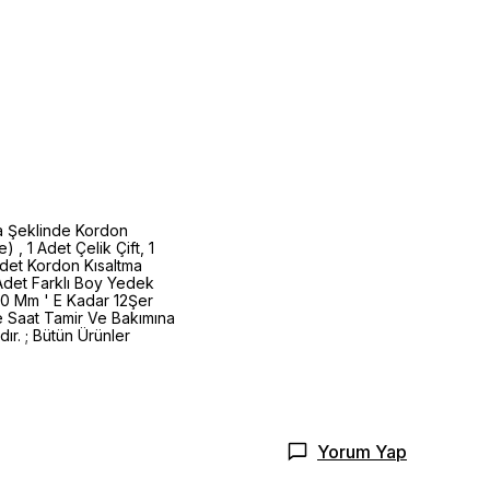
da Şeklinde Kordon
 , 1 Adet Çelik Çift, 1
Adet Kordon Kısaltma
 Adet Farklı Boy Yedek
30 Mm ' E Kadar 12Şer
de Saat Tamir Ve Bakımına
ır. ; Bütün Ürünler
Yorum Yap