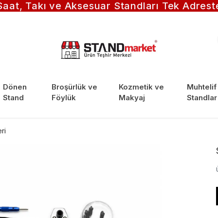
Saat, Takı ve Aksesuar Standları Tek Adrest
Dönen
Broşürlük ve
Kozmetik ve
Muhtelif
Stand
Föylük
Makyaj
Standlar
ri