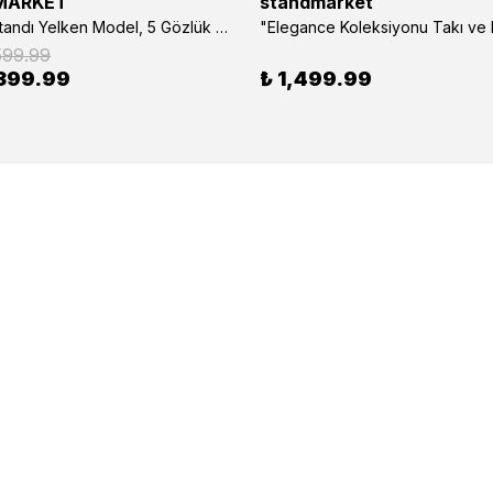
MARKET
standmarket
- Gözlük Standı Yelken Model, 5 Gözlük Kapasiteli Standı Kırmızı
599.99
399.99
₺ 1,499.99