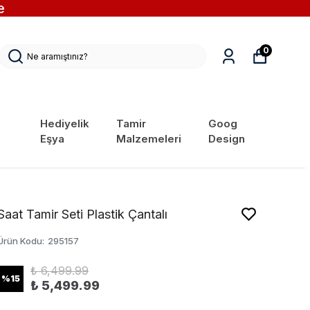
e
0
Hediyelik
Tamir
Goog
Eşya
Malzemeleri
Design
Saat Tamir Seti Plastik Çantalı
Ürün Kodu
:
295157
₺ 6,499.99
%
15
₺ 5,499.99