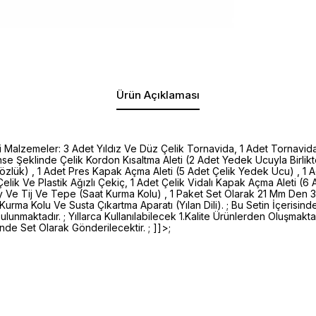
Ürün Açıklaması
ti Malzemeler: 3 Adet Yıldız Ve Düz Çelik Tornavida, 1 Adet Tornavi
nse Şeklinde Çelik Kordon Kısaltma Aleti (2 Adet Yedek Ucuyla Birlikte)
özlük) , 1 Adet Pres Kapak Açma Aleti (5 Adet Çelik Yedek Ucu) , 1 
lik Ve Plastik Ağızlı Çekiç, 1 Adet Çelik Vidalı Kapak Açma Aleti (6
oy Ve Tij Ve Tepe (Saat Kurma Kolu) , 1 Paket Set Olarak 21 Mm Den 
Kurma Kolu Ve Susta Çıkartma Aparatı (Yılan Dili). ; Bu Setin İçerisin
unmaktadır. ; Yıllarca Kullanılabilecek 1.Kalite Ürünlerden Oluşmaktad
inde Set Olarak Gönderilecektir. ; ]]>;