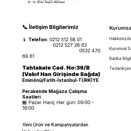
📞 İletişim Bilgilerimiz
Kurumsa
Hakkımızd
📱
Telefon:
0212 512 58 01
0212 527 28 63
Kurumsal Sa
0532 470
69 61
Banka Bilgil
Tahtakale Cad. No:39/B
Tedarikçim
(Vakıf Han Girişinde Sağda)
Eminönü/Fatih-İstanbul-TÜRKİYE
Perakende Mağaza Çalışma
Saatleri
🏪 Pazar Hariç Her gün: 09:00 -
18:00
Yeni Ürün ve Kampanyalardan