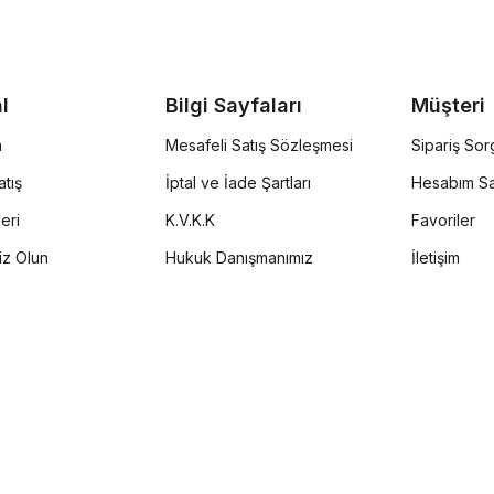
l
Bilgi Sayfaları
Müşteri
a
Mesafeli Satış Sözleşmesi
Sipariş So
tış
İptal ve İade Şartları
Hesabım Sa
eri
K.V.K.K
Favoriler
iz Olun
Hukuk Danışmanımız
İletişim