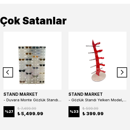
Çok Satanlar
STAND MARKET
STAND MARKET
- Duvara Monte Gözlük Standı 56'li Pleksi Glass | 99x67 cm Gözlük Teşhir Standı
- Gözlük Standı Yelken Model, 5 Gözlük Kapasiteli Standı Kırmızı
₺ 7,499.99
₺ 599.99
%
27
%
33
₺ 5,499.99
₺ 399.99