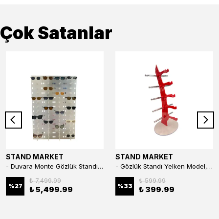
Çok Satanlar
STAND MARKET
STAND MARKET
- Duvara Monte Gözlük Standı 56'li Pleksi Glass | 99x67 cm Gözlük Teşhir Standı
- Gözlük Standı Yelken Model, 5 Gözlük Kapasiteli Standı Kırmızı
₺ 7,499.99
₺ 599.99
%
27
%
33
₺ 5,499.99
₺ 399.99