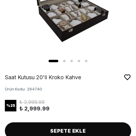
Saat Kutusu 20'li Kroko Kahve
Ürün Kodu
:
294740
₺ 3,999.99
%
25
₺ 2,999.99
SEPETE EKLE