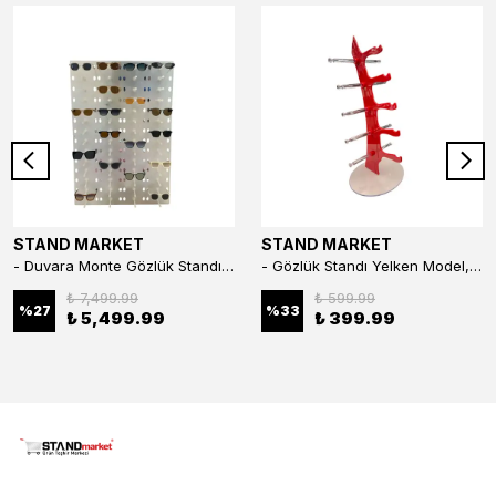
STAND MARKET
STAND MARKET
- Duvara Monte Gözlük Standı 56'li Pleksi Glass | 99x67 cm Gözlük Teşhir Standı
- Gözlük Standı Yelken Model, 5 Gözlük Kapasiteli Standı Kırmızı
₺ 7,499.99
₺ 599.99
%
27
%
33
₺ 5,499.99
₺ 399.99