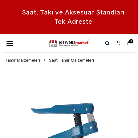
Saat, Takı ve Aksesuar Standları
Tek Adreste
0
Tamir Malzemeleri
Saat Tamir Malzemeleri