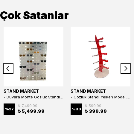
Çok Satanlar
STAND MARKET
STAND MARKET
- Duvara Monte Gözlük Standı 56'li Pleksi Glass | 99x67 cm Gözlük Teşhir Standı
- Gözlük Standı Yelken Model, 5 Gözlük Kapasiteli Standı Kırmızı
₺ 7,499.99
₺ 599.99
%
27
%
33
₺ 5,499.99
₺ 399.99