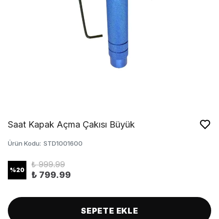
Saat Kapak Açma Çakısı Büyük
Ürün Kodu
:
STD1001600
₺ 999.99
%
20
₺ 799.99
SEPETE EKLE