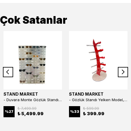
Çok Satanlar
STAND MARKET
STAND MARKET
- Duvara Monte Gözlük Standı 56'li Pleksi Glass | 99x67 cm Gözlük Teşhir Standı
- Gözlük Standı Yelken Model, 5 Gözlük Kapasiteli Standı Kırmızı
₺ 7,499.99
₺ 599.99
%
27
%
33
₺ 5,499.99
₺ 399.99