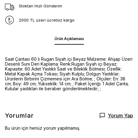
Stoktan Hızlı Gönderim
2000 TL üzeri ücretsiz kargo
Ürün Açıklaması
Saat Çantası 60 lı Rugan Siyah içi Beyaz Malzeme: Ahşap Üzeri
Desenli Suni Deri Kaplama; Renk:Rugan Siyah içi Beyaz;
Kapasite: 60 Adet Yastıklı Saat ve Bileklik Bölmesi; Özellik:
Metal Kapak Açma Tokası; Siyah Kulplu; Dolgun Yastıklar;
Ürünlerin Birbirini Çizmemesi için Ara Bölme; ; Ölçüler: En: 38
cm; Boy: 49 cm; Yükseklik: 14 cm; ; Paket İçeriği: 1 Adet Çanta;
Kutular yastıkları ile beraber gönderilmektedir.; ;
Yorumlar
Yorum Yap
Bu ürün için henüz yorum yapılmamış.