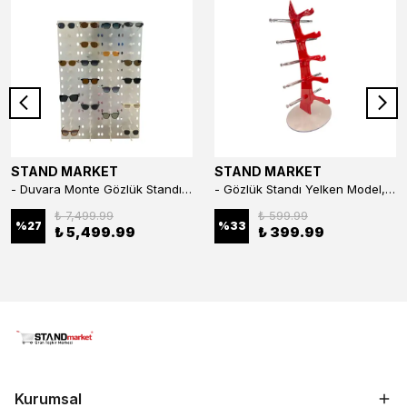
STAND MARKET
STAND MARKET
- Duvara Monte Gözlük Standı 56'li Pleksi Glass | 99x67 cm Gözlük Teşhir Standı
- Gözlük Standı Yelken Model, 5 Gözlük Kapasiteli Standı Kırmızı
₺ 7,499.99
₺ 599.99
%
27
%
33
₺ 5,499.99
₺ 399.99
Kurumsal