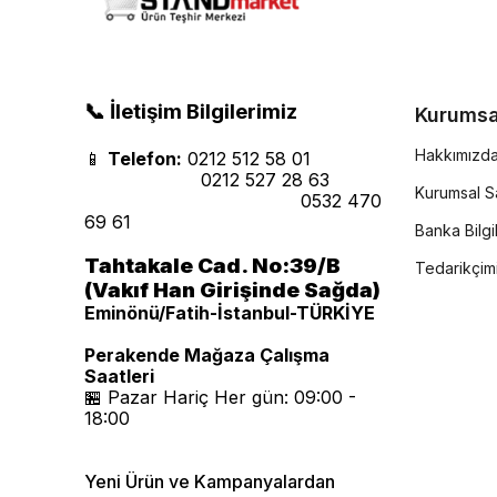
📞 İletişim Bilgilerimiz
Kurumsa
Hakkımızd
📱
Telefon:
0212 512 58 01
0212 527 28 63
Kurumsal Sa
0532 470
69 61
Banka Bilgil
Tahtakale Cad. No:39/B
Tedarikçim
(Vakıf Han Girişinde Sağda)
Eminönü/Fatih-İstanbul-TÜRKİYE
Perakende Mağaza Çalışma
Saatleri
🏪 Pazar Hariç Her gün: 09:00 -
18:00
Yeni Ürün ve Kampanyalardan