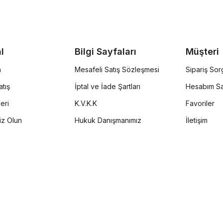
l
Bilgi Sayfaları
Müşteri
a
Mesafeli Satış Sözleşmesi
Sipariş So
tış
İptal ve İade Şartları
Hesabım Sa
eri
K.V.K.K
Favoriler
iz Olun
Hukuk Danışmanımız
İletişim