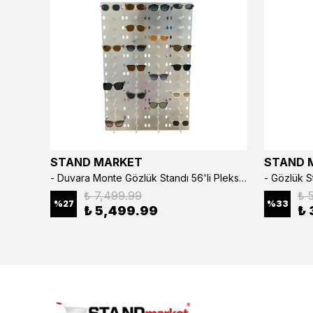
STAND MARKET
STAND 
3’lü Çıtçıtlı Saat ve Takı Kutusu – Pull Up Suni Deri, El Yapımı Özel Yastıklı Tasarım Kahve Rengi
- Duvara Monte Gözlük Standı 56'li Pleksi Glass | 99x67 cm Gözlük Teşhir Standı
₺ 7,499.99
₺ 
%
27
%
33
₺ 5,499.99
₺ 