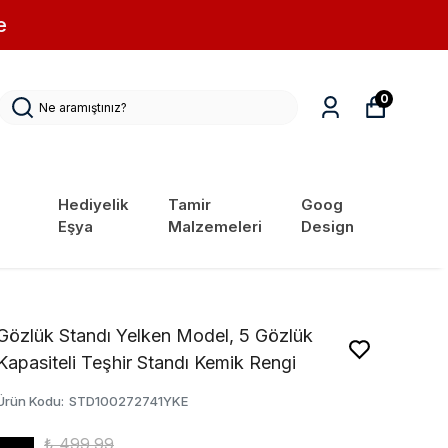
e
0
Hediyelik
Tamir
Goog
Eşya
Malzemeleri
Design
Gözlük Standı Yelken Model, 5 Gözlük
Kapasiteli Teşhir Standı Kemik Rengi
Ürün Kodu
:
STD100272741YKE
₺ 499.99