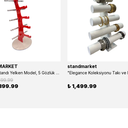
MARKET
standmarket
- Gözlük Standı Yelken Model, 5 Gözlük Kapasiteli Standı Kırmızı
599.99
399.99
₺ 1,499.99