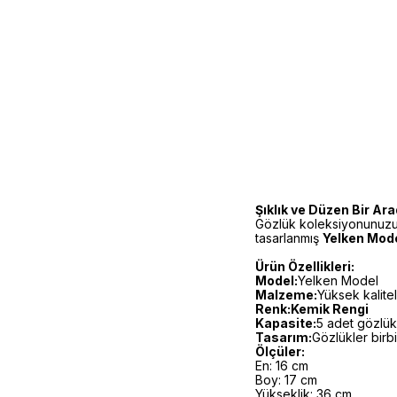
Şıklık ve Düzen Bir Ara
Gözlük koleksiyonunuzu 
tasarlanmış
Yelken Mode
Ürün Özellikleri:
Model:
Yelken Model
Malzeme:
Yüksek kaliteli
Renk:Kemik Rengi
Kapasite:
5 adet gözlük
Tasarım:
Gözlükler birb
Ölçüler:
En: 16 cm
Boy: 17 cm
Yükseklik: 36 cm