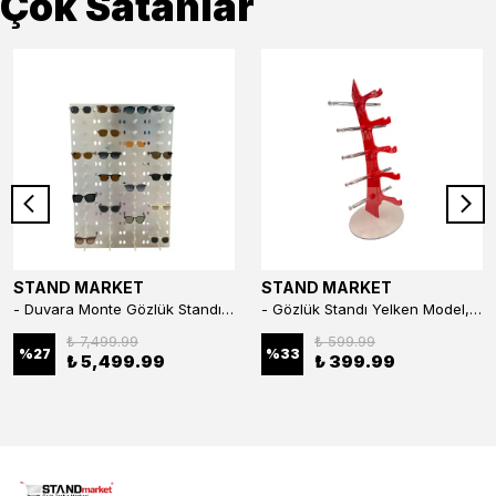
Çok Satanlar
STAND MARKET
STAND MARKET
- Duvara Monte Gözlük Standı 56'li Pleksi Glass | 99x67 cm Gözlük Teşhir Standı
- Gözlük Standı Yelken Model, 5 Gözlük Kapasiteli Standı Kırmızı
₺ 7,499.99
₺ 599.99
%
27
%
33
₺ 5,499.99
₺ 399.99