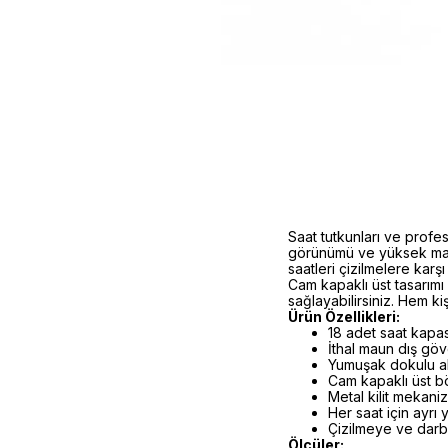
Saat tutkunları ve profes
görünümü ve yüksek malz
saatleri çizilmelere karş
Cam kapaklı üst tasarımı
sağlayabilirsiniz. Hem k
Ürün Özellikleri:
18 adet saat kapas
İthal maun dış gö
Yumuşak dokulu al
Cam kapaklı üst b
Metal kilit mekani
Her saat için ayrı 
Çizilmeye ve darb
Ölçüler: