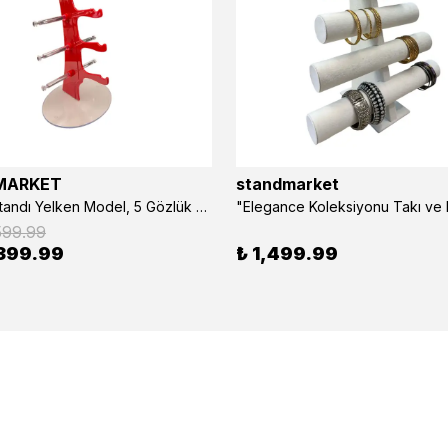
MARKET
standmarket
- Gözlük Standı Yelken Model, 5 Gözlük Kapasiteli Standı Kırmızı
599.99
399.99
₺ 1,499.99