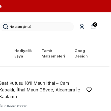
e
0
Hediyelik
Tamir
Goog
Eşya
Malzemeleri
Design
Saat Kutusu 18’li Maun İthal – Cam
Kapaklı, İthal Maun Gövde, Alcantara İç
Kaplama
Ürün Kodu
:
02220