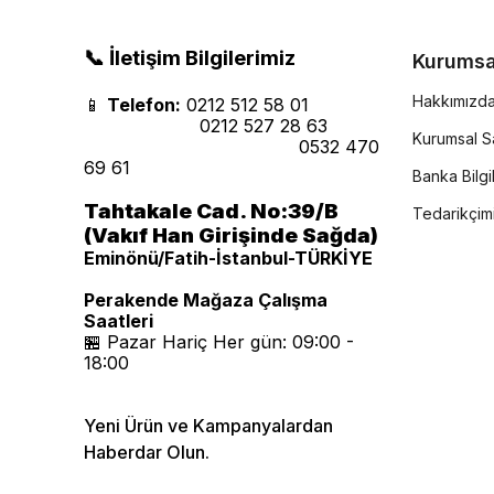
📞 İletişim Bilgilerimiz
Kurumsa
Hakkımızd
📱
Telefon:
0212 512 58 01
0212 527 28 63
Kurumsal Sa
0532 470
69 61
Banka Bilgil
Tahtakale Cad. No:39/B
Tedarikçim
(Vakıf Han Girişinde Sağda)
Eminönü/Fatih-İstanbul-TÜRKİYE
Perakende Mağaza Çalışma
Saatleri
🏪 Pazar Hariç Her gün: 09:00 -
18:00
Yeni Ürün ve Kampanyalardan
Haberdar Olun.