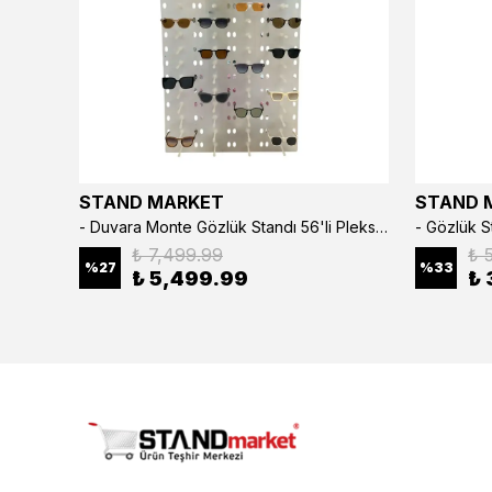
STAND MARKET
STAND 
3’lü Çıtçıtlı Saat ve Takı Kutusu – Pull Up Suni Deri, El Yapımı Özel Yastıklı Tasarım Kahve Rengi
- Duvara Monte Gözlük Standı 56'li Pleksi Glass | 99x67 cm Gözlük Teşhir Standı
₺ 7,499.99
₺ 
%
27
%
33
₺ 5,499.99
₺ 