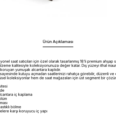
Ürün Açıklaması
yonel saat satıcıları için özel olarak tasarlanmış 18’li premium ahşap s
eme kalitesiyle koleksiyonunuza değer katar. Dış yüzeyi ithal maun
ı koruyan yumuşak alcantara kaplıdır.
 sayesinde kutuyu açmadan saatlerinizi rahatça görebilir, düzenli ve 
işisel koleksiyonlar hem de saat mağazaları için üst segment bir çözü
itesi
vde
cantara iç kaplama
ölüm
zması
yastıklı bölme
elere karşı koruyucu iç yapı