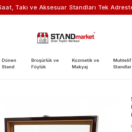
Saat, Takı ve Aksesuar Standları Tek Adrest
Dönen
Broşürlük ve
Kozmetik ve
Muhtelif
Stand
Föylük
Makyaj
Standlar