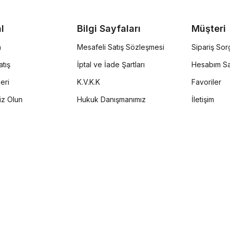
l
Bilgi Sayfaları
Müşteri
a
Mesafeli Satış Sözleşmesi
Sipariş So
tış
İptal ve İade Şartları
Hesabım Sa
eri
K.V.K.K
Favoriler
iz Olun
Hukuk Danışmanımız
İletişim