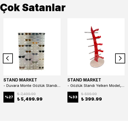
Çok Satanlar
STAND MARKET
STAND MARKET
- Duvara Monte Gözlük Standı 56'li Pleksi Glass | 99x67 cm Gözlük Teşhir Standı
- Gözlük Standı Yelken Model, 5 Gözlük Kapasiteli Standı Kırmızı
₺ 7,499.99
₺ 599.99
%
27
%
33
₺ 5,499.99
₺ 399.99