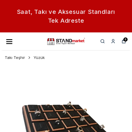
Saat, Takı ve Aksesuar Standları
Tek Adreste
0
Takı Teşhir
Yüzük