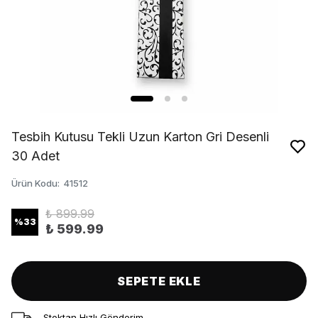
Tesbih Kutusu Tekli Uzun Karton Gri Desenli
30 Adet
Ürün Kodu
:
41512
₺ 899.99
%
33
₺ 599.99
SEPETE EKLE
Stoktan Hızlı Gönderim