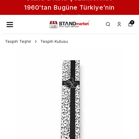
1960'tan Bugüne Türkiye’nin
Adresi
0
Tespih Teşhir
Tespih Kutusu