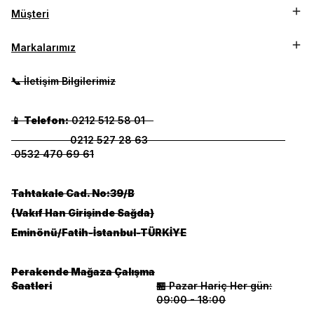
Müşteri
Markalarımız
📞 İletişim Bilgilerimiz
📱
Telefon:
0212 512 58 01
0212 527 28 63
0532 470 69 61
Tahtakale Cad. No:39/B
(Vakıf Han Girişinde Sağda)
Eminönü/Fatih-İstanbul-TÜRKİYE
Perakende Mağaza Çalışma
Saatleri
🏪 Pazar Hariç Her gün:
09:00 - 18:00