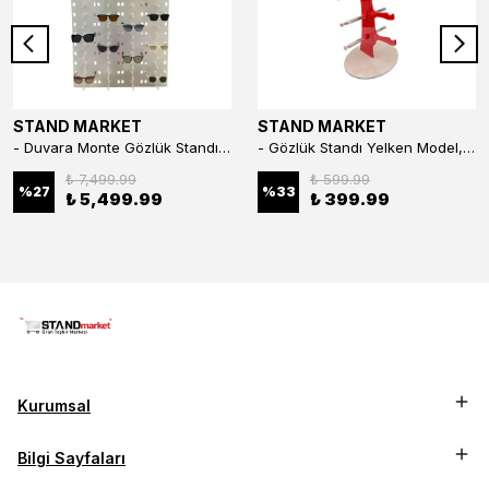
STAND MARKET
STAND MARKET
- Duvara Monte Gözlük Standı 56'li Pleksi Glass | 99x67 cm Gözlük Teşhir Standı
- Gözlük Standı Yelken Model, 5 Gözlük Kapasiteli Standı Kırmızı
₺ 7,499.99
₺ 599.99
%
27
%
33
₺ 5,499.99
₺ 399.99
Kurumsal
Bilgi Sayfaları