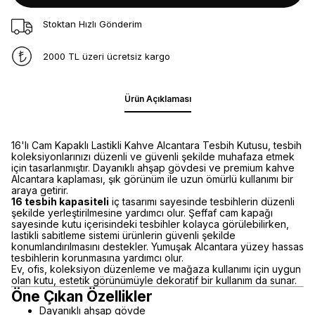
Stoktan Hızlı Gönderim
2000 TL üzeri ücretsiz kargo
Ürün Açıklaması
16'lı Cam Kapaklı Lastikli Kahve Alcantara Tesbih Kutusu, tesbih
koleksiyonlarınızı düzenli ve güvenli şekilde muhafaza etmek
için tasarlanmıştır. Dayanıklı ahşap gövdesi ve premium kahve
Alcantara kaplaması, şık görünüm ile uzun ömürlü kullanımı bir
araya getirir.
16 tesbih kapasiteli
iç tasarımı sayesinde tesbihlerin düzenli
şekilde yerleştirilmesine yardımcı olur. Şeffaf cam kapağı
sayesinde kutu içerisindeki tesbihler kolayca görülebilirken,
lastikli sabitleme sistemi ürünlerin güvenli şekilde
konumlandırılmasını destekler. Yumuşak Alcantara yüzey hassas
tesbihlerin korunmasına yardımcı olur.
Ev, ofis, koleksiyon düzenleme ve mağaza kullanımı için uygun
olan kutu, estetik görünümüyle dekoratif bir kullanım da sunar.
Öne Çıkan Özellikler
Dayanıklı ahşap gövde