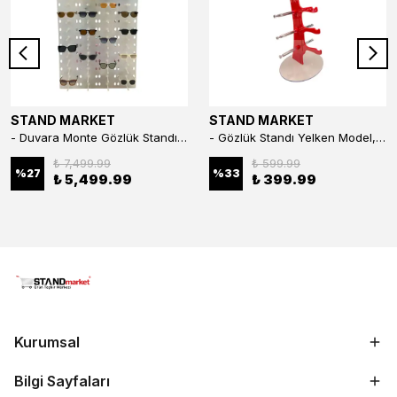
STAND MARKET
STAND MARKET
- Duvara Monte Gözlük Standı 56'li Pleksi Glass | 99x67 cm Gözlük Teşhir Standı
- Gözlük Standı Yelken Model, 5 Gözlük Kapasiteli Standı Kırmızı
₺ 7,499.99
₺ 599.99
%
27
%
33
₺ 5,499.99
₺ 399.99
Kurumsal
Bilgi Sayfaları