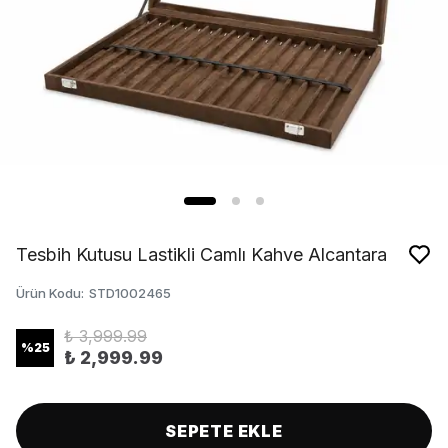
Tesbih Kutusu Lastikli Camlı Kahve Alcantara
Ürün Kodu
:
STD1002465
₺ 3,999.99
%
25
₺ 2,999.99
SEPETE EKLE