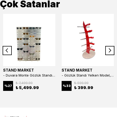
Çok Satanlar
STAND MARKET
STAND MARKET
- Duvara Monte Gözlük Standı 56'li Pleksi Glass | 99x67 cm Gözlük Teşhir Standı
- Gözlük Standı Yelken Model, 5 Gözlük Kapasiteli Standı Kırmızı
₺ 7,499.99
₺ 599.99
%
27
%
33
₺ 5,499.99
₺ 399.99