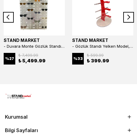
STAND MARKET
STAND MARKET
- Duvara Monte Gözlük Standı 56'li Pleksi Glass | 99x67 cm Gözlük Teşhir Standı
- Gözlük Standı Yelken Model, 5 Gözlük Kapasiteli Standı Kırmızı
₺ 7,499.99
₺ 599.99
%
27
%
33
₺ 5,499.99
₺ 399.99
Kurumsal
Bilgi Sayfaları