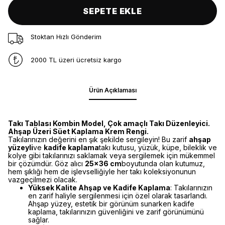
SEPETE EKLE
Stoktan Hızlı Gönderim
2000 TL üzeri ücretsiz kargo
Ürün Açıklaması
Takı Tablası Kombin Model, Çok amaçlı Takı Düzenleyici.
Ahşap Üzeri Süet Kaplama Krem Rengi.
Takılarınızın değerini en şık şekilde sergileyin! Bu zarif
ahşap
yüzeyli
ve
kadife kaplama
takı kutusu, yüzük, küpe, bileklik ve
kolye gibi takılarınızı saklamak veya sergilemek için mükemmel
bir çözümdür. Göz alıcı
25x36 cm
boyutunda olan kutumuz,
hem şıklığı hem de işlevselliğiyle her takı koleksiyonunun
vazgeçilmezi olacak.
Yüksek Kalite Ahşap ve Kadife Kaplama
: Takılarınızın
en zarif haliyle sergilenmesi için özel olarak tasarlandı.
Ahşap yüzey, estetik bir görünüm sunarken kadife
kaplama, takılarınızın güvenliğini ve zarif görünümünü
sağlar.