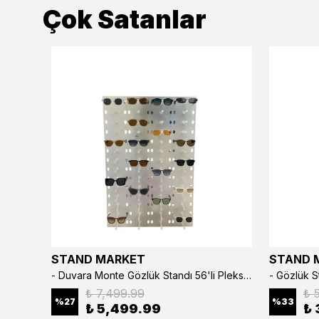
Çok Satanlar
STAND MARKET
STAND 
3’lü Çıtçıtlı Saat ve Takı Kutusu – Pull Up Suni Deri, El Yapımı Özel Yastıklı Tasarım Kahve Rengi
- Duvara Monte Gözlük Standı 56'li Pleksi Glass | 99x67 cm Gözlük Teşhir Standı
₺ 7,499.99
₺ 
%
27
%
33
₺ 5,499.99
₺ 