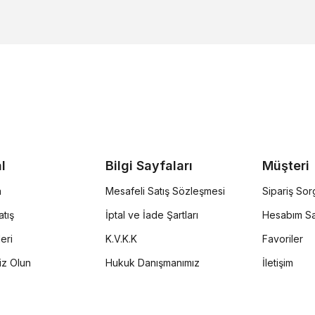
l
Bilgi Sayfaları
Müşteri
a
Mesafeli Satış Sözleşmesi
Sipariş So
tış
İptal ve İade Şartları
Hesabım Sa
eri
K.V.K.K
Favoriler
iz Olun
Hukuk Danışmanımız
İletişim