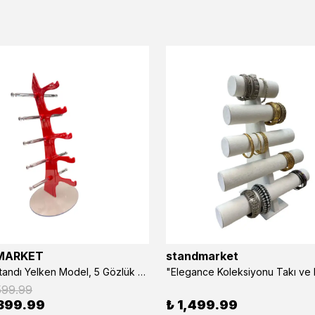
MARKET
standmarket
- Gözlük Standı Yelken Model, 5 Gözlük Kapasiteli Standı Kırmızı
599.99
399.99
₺ 1,499.99