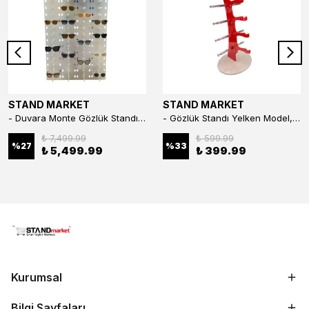
STAND MARKET
STAND MARKET
- Duvara Monte Gözlük Standı 56'li Pleksi Glass | 99x67 cm Gözlük Teşhir Standı
- Gözlük Standı Yelken Model, 5 Gözlük Kapasiteli Standı Kırmızı
₺ 7,499.99
₺ 599.99
%
27
%
33
₺ 5,499.99
₺ 399.99
Kurumsal
Bilgi Sayfaları