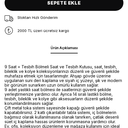
SEPETE EKLE
Stoktan Hızlı Gönderim
2000 TL üzeri ücretsiz kargo
Ürün Açıklaması
9 Saat + Tesbih Bölmeli Saat ve Tesbih Kutusu, saat, tesbih,
bileklik ve kolye koleksiyonlarınızı düzenli ve güvenli şekilde
muhafaza etmek için tasarlanmıştır. Ahşap gövde üzerine
uygulanan suni deri kaplama ve siyah iç yüzeyi, şık ve modern
bir görünüm sunarken uzun ömürlü kullanım sağlar.
9 adet yastıklı saat bölmesi ile saatlerinizi güvenli şekilde
yerleştirmenize yardımcı olur. Ayrıca 14 sıralı lastikli bölme,
tesbih, bileklik ve kolye gibi aksesuarların düzenli şekilde
konumlandırılmasını sağlar.
Çift metal toka sistemi sayesinde kapağı güvenli şekilde
kapatabilirsiniz. 2 katlı çıkarılabilir tabla sistemi, iç bölmelerin
bağımsız olarak kullanılmasına olanak tanırken, çatlak desenli
süet iç kaplama hassas ürünlerin korunmasına yardımcı olur.
Ev, ofis, koleksiyon düzenleme ve mağaza kullanımı için ideal