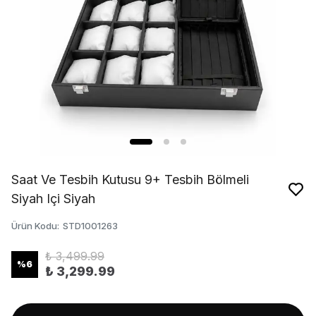
Saat Ve Tesbih Kutusu 9+ Tesbih Bölmeli
Siyah Içi Siyah
Ürün Kodu
:
STD1001263
₺ 3,499.99
%
6
₺ 3,299.99