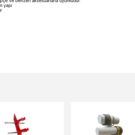
lepçe ve benzeri aksesuarlarla uyumludur.
m yapı
ir