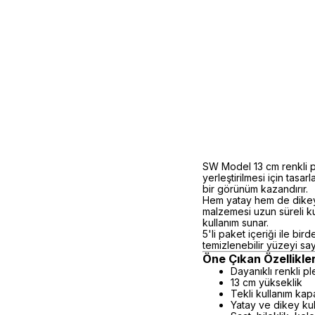
SW Model 13 cm renkli pl
yerleştirilmesi için tas
bir görünüm kazandırır.
Hem yatay hem de dikey k
malzemesi uzun süreli ku
kullanım sunar.
5'li paket içeriği ile bi
temizlenebilir yüzeyi s
Öne Çıkan Özellikle
Dayanıklı renkli p
13 cm yükseklik
Tekli kullanım kap
Yatay ve dikey kul