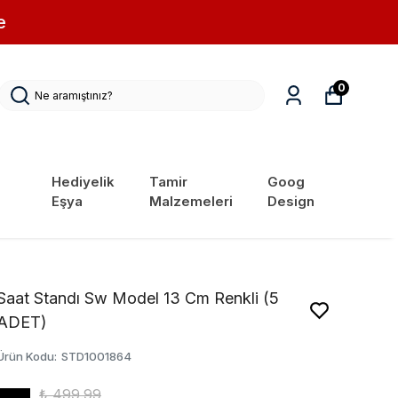
e
0
Hediyelik
Tamir
Goog
Eşya
Malzemeleri
Design
Saat Standı Sw Model 13 Cm Renkli (5
ADET)
Ürün Kodu
:
STD1001864
₺ 499.99