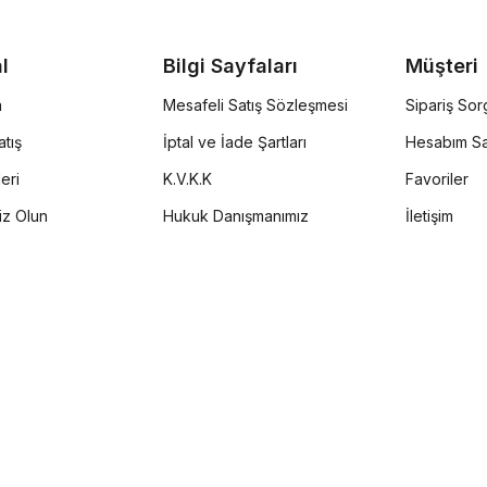
l
Bilgi Sayfaları
Müşteri
a
Mesafeli Satış Sözleşmesi
Sipariş So
tış
İptal ve İade Şartları
Hesabım Sa
eri
K.V.K.K
Favoriler
iz Olun
Hukuk Danışmanımız
İletişim