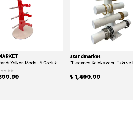
MARKET
standmarket
- Gözlük Standı Yelken Model, 5 Gözlük Kapasiteli Standı Kırmızı
599.99
399.99
₺ 1,499.99