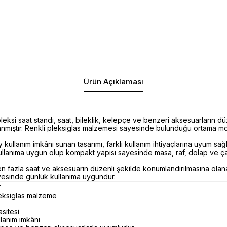
Ürün Açıklaması
eksi saat standı, saat, bileklik, kelepçe ve benzeri aksesuarların dü
arlanmıştır. Renkli pleksiglas malzemesi sayesinde bulunduğu ortama m
ullanım imkânı sunan tasarımı, farklı kullanım ihtiyaçlarına uyum sağl
llanıma uygun olup kompakt yapısı sayesinde masa, raf, dolap ve çal
rden fazla saat ve aksesuarın düzenli şekilde konumlandırılmasına olana
ayesinde günlük kullanıma uygundur.
r
leksiglas malzeme
asitesi
lanım imkânı