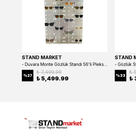
STAND MARKET
STAND 
3’lü Çıtçıtlı Saat ve Takı Kutusu – Pull Up Suni Deri, El Yapımı Özel Yastıklı Tasarım Kahve Rengi
- Duvara Monte Gözlük Standı 56'li Pleksi Glass | 99x67 cm Gözlük Teşhir Standı
₺ 7,499.99
₺ 
%
27
%
33
₺ 5,499.99
₺ 