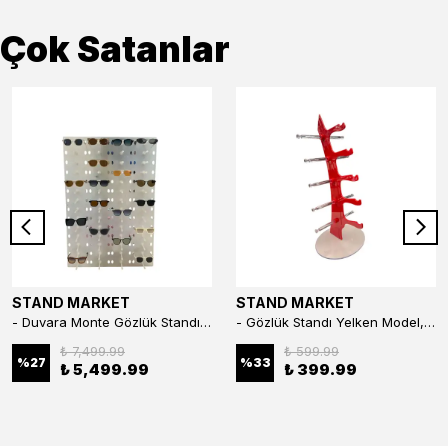
Çok Satanlar
STAND MARKET
STAND MARKET
- Duvara Monte Gözlük Standı 56'li Pleksi Glass | 99x67 cm Gözlük Teşhir Standı
- Gözlük Standı Yelken Model, 5 Gözlük Kapasiteli Standı Kırmızı
₺ 7,499.99
₺ 599.99
%
27
%
33
₺ 5,499.99
₺ 399.99