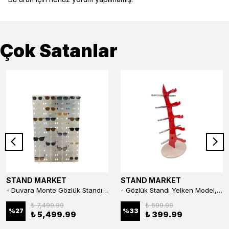
Çok Satanlar
STAND MARKET
STAND MARKET
- Duvara Monte Gözlük Standı 56'li Pleksi Glass | 99x67 cm Gözlük Teşhir Standı
- Gözlük Standı Yelken Model, 5 Gözlük Kapasiteli Standı Kırmızı
₺ 7,499.99
₺ 599.99
%
27
%
33
₺ 5,499.99
₺ 399.99