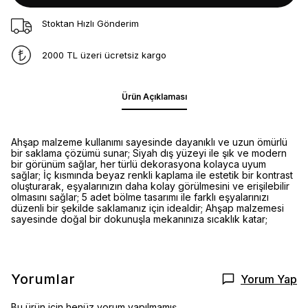
Stoktan Hızlı Gönderim
2000 TL üzeri ücretsiz kargo
Ürün Açıklaması
Ahşap malzeme kullanımı sayesinde dayanıklı ve uzun ömürlü
bir saklama çözümü sunar; Siyah dış yüzeyi ile şık ve modern
bir görünüm sağlar, her türlü dekorasyona kolayca uyum
sağlar; İç kısmında beyaz renkli kaplama ile estetik bir kontrast
oluşturarak, eşyalarınızın daha kolay görülmesini ve erişilebilir
olmasını sağlar; 5 adet bölme tasarımı ile farklı eşyalarınızı
düzenli bir şekilde saklamanız için idealdir; Ahşap malzemesi
sayesinde doğal bir dokunuşla mekanınıza sıcaklık katar;
Yorumlar
Yorum Yap
Bu ürün için henüz yorum yapılmamış.