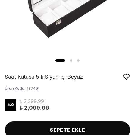
Saat Kutusu 5'li Siyah Içi Beyaz
Ürün Kodu
:
13749
₺ 2,299.99
%
9
₺ 2,099.99
SEPETE EKLE