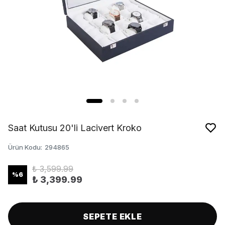
Saat Kutusu 20'li Lacivert Kroko
Ürün Kodu
:
294865
₺ 3,599.99
%
6
₺ 3,399.99
SEPETE EKLE