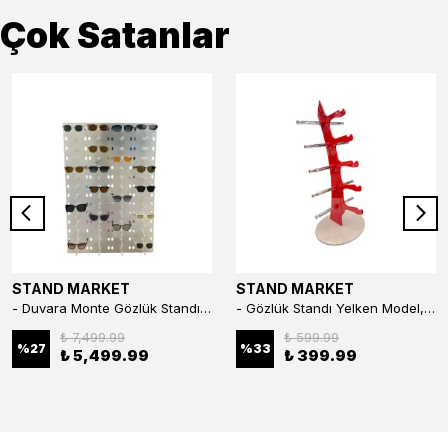
Çok Satanlar
STAND MARKET
STAND MARKET
- Duvara Monte Gözlük Standı 56'li Pleksi Glass | 99x67 cm Gözlük Teşhir Standı
- Gözlük Standı Yelken Model, 5 Gözlük Kapasiteli Standı Kırmızı
₺ 7,499.99
₺ 599.99
%
27
%
33
₺ 5,499.99
₺ 399.99