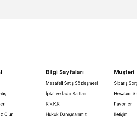
l
Bilgi Sayfaları
Müşteri
a
Mesafeli Satış Sözleşmesi
Sipariş So
tış
İptal ve İade Şartları
Hesabım Sa
eri
K.V.K.K
Favoriler
iz Olun
Hukuk Danışmanımız
İletişim