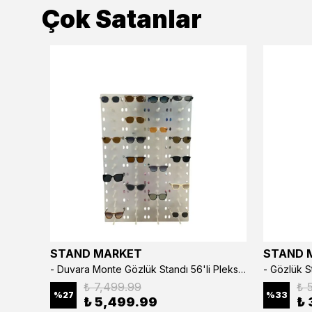
Çok Satanlar
STAND MARKET
STAND 
3’lü Çıtçıtlı Saat ve Takı Kutusu – Pull Up Suni Deri, El Yapımı Özel Yastıklı Tasarım Kahve Rengi
- Duvara Monte Gözlük Standı 56'li Pleksi Glass | 99x67 cm Gözlük Teşhir Standı
₺ 7,499.99
₺ 
%
27
%
33
₺ 5,499.99
₺ 