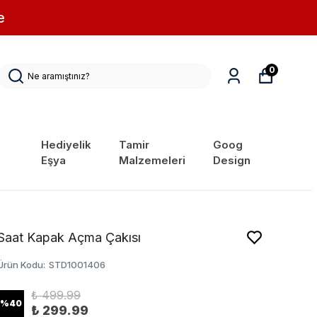
e
0
Hediyelik
Tamir
Goog
Eşya
Malzemeleri
Design
Saat Kapak Açma Çakısı
Ürün Kodu
:
STD1001406
₺ 499.99
%
40
₺ 299.99