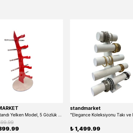
MARKET
standmarket
- Gözlük Standı Yelken Model, 5 Gözlük Kapasiteli Standı Kırmızı
599.99
399.99
₺ 1,499.99