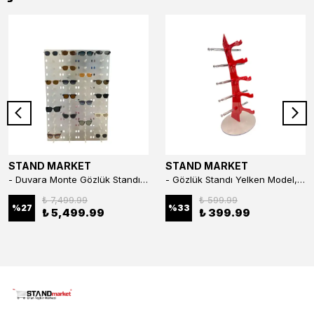
STAND MARKET
STAND MARKET
- Duvara Monte Gözlük Standı 56'li Pleksi Glass | 99x67 cm Gözlük Teşhir Standı
- Gözlük Standı Yelken Model, 5 Gözlük Kapasiteli Standı Kırmızı
₺ 7,499.99
₺ 599.99
%
27
%
33
₺ 5,499.99
₺ 399.99