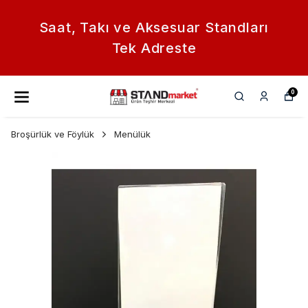
Saat, Takı ve Aksesuar Standları
Tek Adreste
0
Broşürlük ve Föylük
Menülük