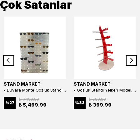
Çok Satanlar
STAND MARKET
STAND MARKET
- Duvara Monte Gözlük Standı 56'li Pleksi Glass | 99x67 cm Gözlük Teşhir Standı
- Gözlük Standı Yelken Model, 5 Gözlük Kapasiteli Standı Kırmızı
₺ 7,499.99
₺ 599.99
%
27
%
33
₺ 5,499.99
₺ 399.99