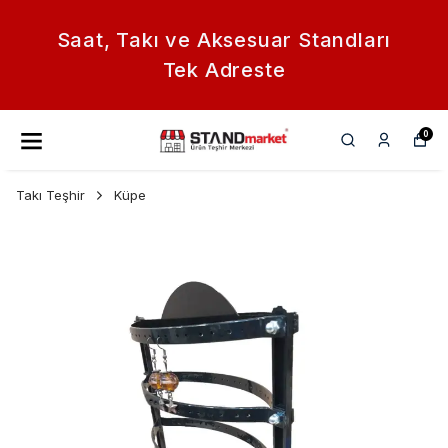
Saat, Takı ve Aksesuar Standları
Tek Adreste
0
Takı Teşhir
Küpe