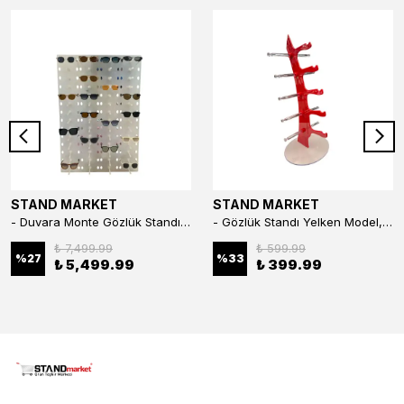
STAND MARKET
STAND MARKET
- Duvara Monte Gözlük Standı 56'li Pleksi Glass | 99x67 cm Gözlük Teşhir Standı
- Gözlük Standı Yelken Model, 5 Gözlük Kapasiteli Standı Kırmızı
₺ 7,499.99
₺ 599.99
%
27
%
33
₺ 5,499.99
₺ 399.99