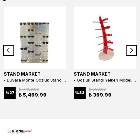
STAND MARKET
STAND MARKET
- Duvara Monte Gözlük Standı 56'li Pleksi Glass | 99x67 cm Gözlük Teşhir Standı
- Gözlük Standı Yelken Model, 5 Gözlük Kapasiteli Standı Kırmızı
₺ 7,499.99
₺ 599.99
%
27
%
33
₺ 5,499.99
₺ 399.99