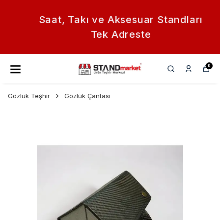
Saat, Takı ve Aksesuar Standları
Tek Adreste
0
Gözlük Teşhir
Gözlük Çantası