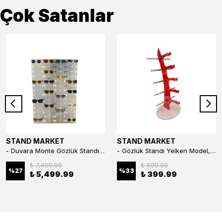
Çok Satanlar
STAND MARKET
STAND MARKET
- Duvara Monte Gözlük Standı 56'li Pleksi Glass | 99x67 cm Gözlük Teşhir Standı
- Gözlük Standı Yelken Model, 5 Gözlük Kapasiteli Standı Kırmızı
₺ 7,499.99
₺ 599.99
%
27
%
33
₺ 5,499.99
₺ 399.99