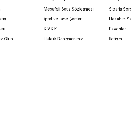
a
Mesafeli Satış Sözleşmesi
Sipariş So
tış
İptal ve İade Şartları
Hesabım Sa
eri
K.V.K.K
Favoriler
iz Olun
Hukuk Danışmanımız
İletişim