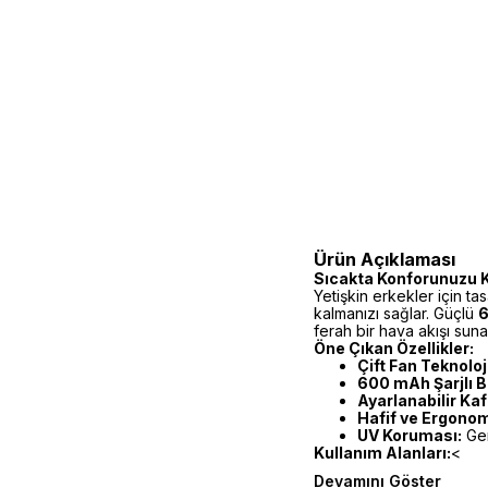
Ürün Açıklaması
Sıcakta Konforunuzu 
Yetişkin erkekler için ta
kalmanızı sağlar. Güçlü
6
ferah bir hava akışı suna
Öne Çıkan Özellikler:
Çift Fan Teknoloji
600 mAh Şarjlı B
Ayarlanabilir Ka
Hafif ve Ergonom
UV Koruması:
Gen
Kullanım Alanları:
<
Devamını Göster