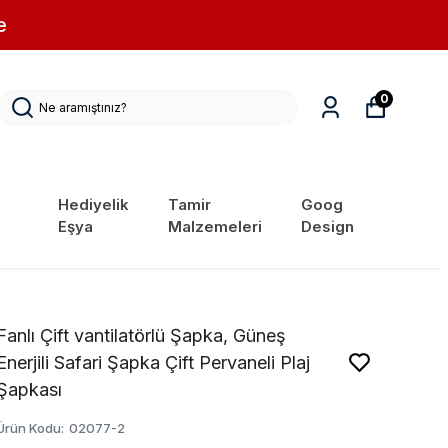
e
0
Hediyelik
Tamir
Goog
Eşya
Malzemeleri
Design
Fanlı Çift vantilatörlü Şapka, Güneş
Enerjili Safari Şapka Çift Pervaneli Plaj
Şapkası
Ürün Kodu
:
02077-2