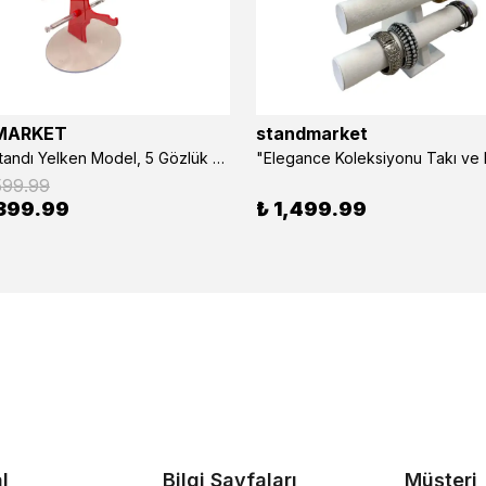
MARKET
standmarket
- Gözlük Standı Yelken Model, 5 Gözlük Kapasiteli Standı Kırmızı
599.99
399.99
₺ 1,499.99
l
Bilgi Sayfaları
Müşteri