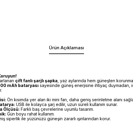
Ürün Açıklaması
Koruyun!
sarlanan
çift fanlı şarjlı şapka
, yaz aylarında hem güneşten korunma
00 mAh bataryası
sayesinde güneş enerjisine ihtiyaç duymadan, i
r.
si:
Ön kısımda yer alan iki mini fan, daha geniş serinletme alanı sağla
atarya:
USB ile kolayca şarj edilir, uzun süreli kullanım sunar.
fa Ölçüsü:
Farklı baş çevrelerine uyumlu tasarım.
ik:
Gün boyu rahat kullanım.
iş siperlik ile yüzünüzü güneşin zararlı ışınlarından korur.