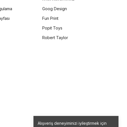
rgulama
Goog Design
yfası
Fun Print
Popit Toys
Robert Taylor
Alışveriş deneyiminizi iyileştirmek için