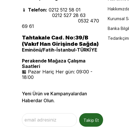
Hakkımızd
📱
Telefon:
0212 512 58 01
0212 527 28 63
Kurumsal Sa
0532 470
69 61
Banka Bilgil
Tahtakale Cad. No:39/B
Tedarikçim
(Vakıf Han Girişinde Sağda)
Eminönü/Fatih-İstanbul-TÜRKİYE
Perakende Mağaza Çalışma
Saatleri
🏪 Pazar Hariç Her gün: 09:00 -
18:00
Yeni Ürün ve Kampanyalardan
Haberdar Olun.
Takip Et