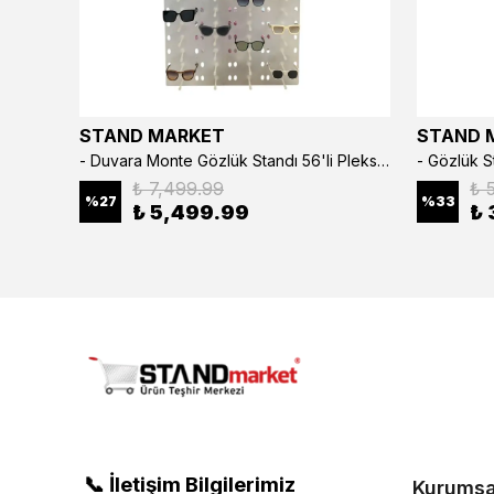
STAND MARKET
STAND 
3’lü Çıtçıtlı Saat ve Takı Kutusu – Pull Up Suni Deri, El Yapımı Özel Yastıklı Tasarım Kahve Rengi
- Duvara Monte Gözlük Standı 56'li Pleksi Glass | 99x67 cm Gözlük Teşhir Standı
₺ 7,499.99
₺ 
%
27
%
33
₺ 5,499.99
₺ 
📞 İletişim Bilgilerimiz
Kurumsa