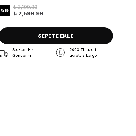
₺ 3,199.99
%
19
₺ 2,599.99
SEPETE EKLE
Stoktan Hızlı
2000 TL üzeri
Gönderim
ücretsiz kargo