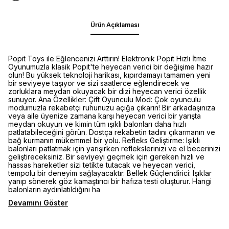
Ürün Açıklaması
Popit Toys ile Eğlencenizi Arttırın! Elektronik Popit Hızlı İtme
Oyunumuzla klasik Popit'te heyecan verici bir değişime hazır
olun! Bu yüksek teknoloji harikası, kıpırdamayı tamamen yeni
bir seviyeye taşıyor ve sizi saatlerce eğlendirecek ve
zorluklara meydan okuyacak bir dizi heyecan verici özellik
sunuyor. Ana Özellikler: Çift Oyunculu Mod: Çok oyunculu
modumuzla rekabetçi ruhunuzu açığa çıkarın! Bir arkadaşınıza
veya aile üyenize zamana karşı heyecan verici bir yarışta
meydan okuyun ve kimin tüm ışıklı balonları daha hızlı
patlatabileceğini görün. Dostça rekabetin tadını çıkarmanın ve
bağ kurmanın mükemmel bir yolu. Refleks Geliştirme: Işıklı
balonları patlatmak için yarışırken reflekslerinizi ve el becerinizi
geliştireceksiniz. Bir seviyeyi geçmek için gereken hızlı ve
hassas hareketler sizi tetikte tutacak ve heyecan verici,
tempolu bir deneyim sağlayacaktır. Bellek Güçlendirici: Işıklar
yanıp sönerek göz kamaştırıcı bir hafıza testi oluşturur. Hangi
balonların aydınlatıldığını ha
Devamını Göster