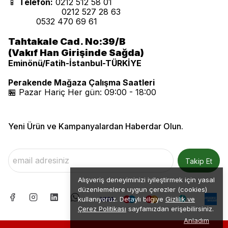
📱
Telefon:
0212 512 58 01
0212 527 28 63
0532 470 69 61
Tahtakale Cad. No:39/B
(Vakıf Han Girişinde Sağda)
Eminönü/Fatih-İstanbul-TÜRKİYE
Perakende Mağaza Çalışma Saatleri
🏪 Pazar Hariç Her gün: 09:00 - 18:00
Yeni Ürün ve Kampanyalardan Haberdar Olun.
Takip Et
Alışveriş deneyiminizi iyileştirmek için yasal
düzenlemelere uygun çerezler (cookies)
kullanıyoruz. Detaylı bilgiye
Gizlilik ve
Çerez Politikası
sayfamızdan erişebilirsiniz.
Anladım