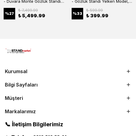
- Duvara Monte Gözlük Standı 56'li Pleksi Glass | 99x67 cm Gözlük Teşhir Standı
- Gözlük Standı Yelken Model, 5 Gözlük Kapasiteli Standı Kırmızı
₺ 7,499.99
₺ 599.99
%
27
%
33
₺ 5,499.99
₺ 399.99
Kurumsal
Bilgi Sayfaları
Müşteri
Markalarımız
📞 İletişim Bilgilerimiz