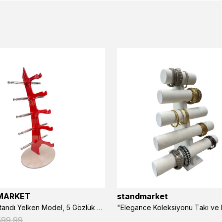
MARKET
standmarket
- Gözlük Standı Yelken Model, 5 Gözlük Kapasiteli Standı Kırmızı
599.99