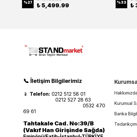
%
27
%
33
₺ 5,499.99
₺ 
📞 İletişim Bilgilerimiz
Kurumsa
Hakkımızd
📱
Telefon:
0212 512 58 01
0212 527 28 63
Kurumsal Sa
0532 470
69 61
Banka Bilgil
Tahtakale Cad. No:39/B
Tedarikçim
(Vakıf Han Girişinde Sağda)
Eminönü/Fatih-İstanbul-TÜRKİYE