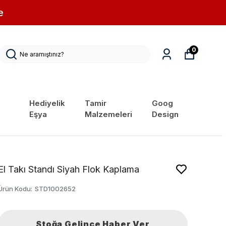
e
0
Hediyelik
Tamir
Goog
Eşya
Malzemeleri
Design
El Takı Standı Siyah Flok Kaplama
Ürün Kodu
:
STD1002652
Stoğa Gelince Haber Ver