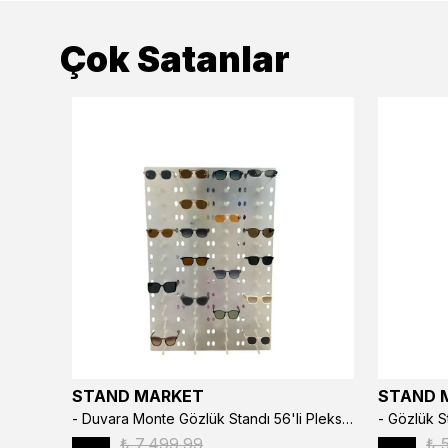
Çok Satanlar
STAND MARKET
STAND 
3’lü Çıtçıtlı Saat ve Takı Kutusu – Pull Up Suni Deri, El Yapımı Özel Yastıklı Tasarım Kahve Rengi
- Duvara Monte Gözlük Standı 56'li Pleksi Glass | 99x67 cm Gözlük Teşhir Standı
₺ 7,499.99
₺ 