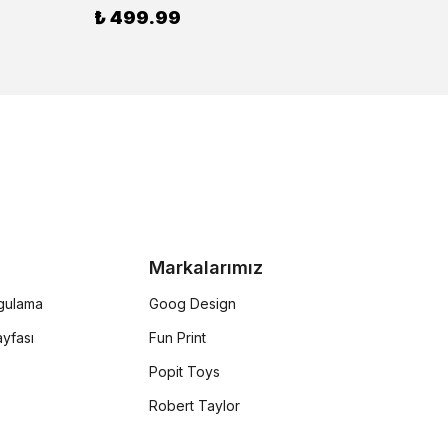
%
30
₺ 499.99
Markalarımız
rgulama
Goog Design
yfası
Fun Print
Popit Toys
Robert Taylor