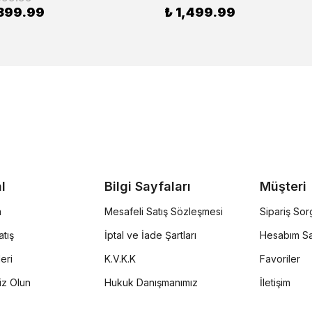
399.99
₺ 1,499.99
l
Bilgi Sayfaları
Müşteri
a
Mesafeli Satış Sözleşmesi
Sipariş So
tış
İptal ve İade Şartları
Hesabım Sa
eri
K.V.K.K
Favoriler
iz Olun
Hukuk Danışmanımız
İletişim