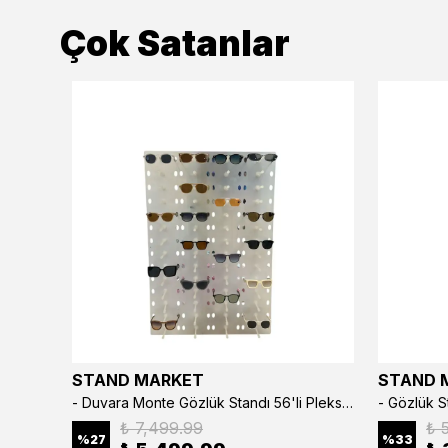
Çok Satanlar
STAND MARKET
STAND 
3’lü Çıtçıtlı Saat ve Takı Kutusu – Pull Up Suni Deri, El Yapımı Özel Yastıklı Tasarım Kahve Rengi
- Duvara Monte Gözlük Standı 56'li Pleksi Glass | 99x67 cm Gözlük Teşhir Standı
₺ 7,499.99
₺ 
%
27
%
33