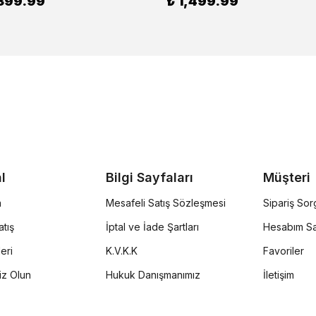
399.99
₺ 1,499.99
l
Bilgi Sayfaları
Müşteri
a
Mesafeli Satış Sözleşmesi
Sipariş So
tış
İptal ve İade Şartları
Hesabım Sa
eri
K.V.K.K
Favoriler
iz Olun
Hukuk Danışmanımız
İletişim