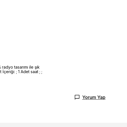
radyo tasarımı ile şık
çeriği: ; 1 Adet saat ; ;
Yorum Yap