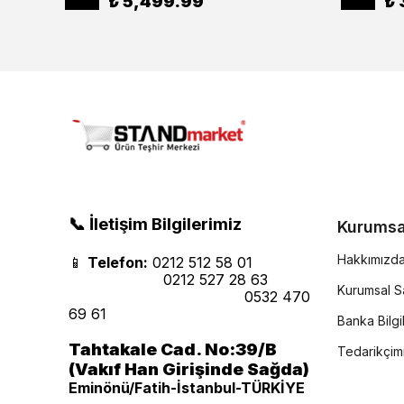
₺ 5,499.99
₺ 
📞 İletişim Bilgilerimiz
Kurumsa
Hakkımızd
📱
Telefon:
0212 512 58 01
0212 527 28 63
Kurumsal Sa
0532 470
69 61
Banka Bilgil
Tahtakale Cad. No:39/B
Tedarikçim
(Vakıf Han Girişinde Sağda)
Eminönü/Fatih-İstanbul-TÜRKİYE