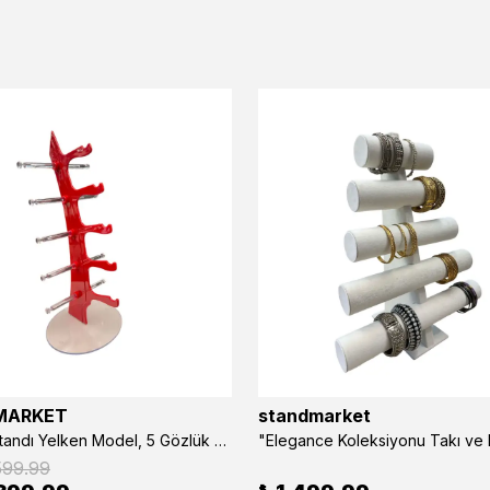
MARKET
standmarket
- Gözlük Standı Yelken Model, 5 Gözlük Kapasiteli Standı Kırmızı
599.99