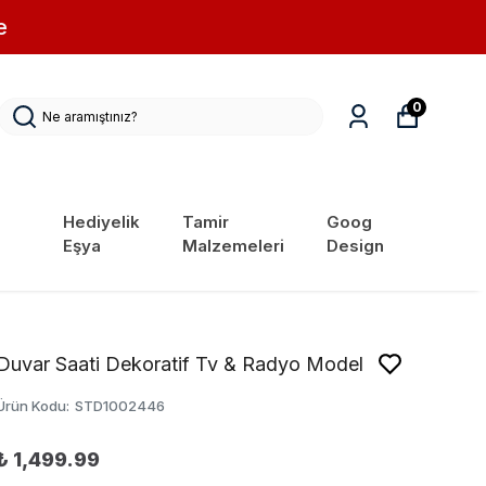
e
0
Hediyelik
Tamir
Goog
Eşya
Malzemeleri
Design
Duvar Saati Dekoratif Tv & Radyo Model
Ürün Kodu
:
STD1002446
₺ 1,499.99