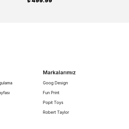
₺ 499.99
Markalarımız
rgulama
Goog Design
yfası
Fun Print
Popit Toys
Robert Taylor