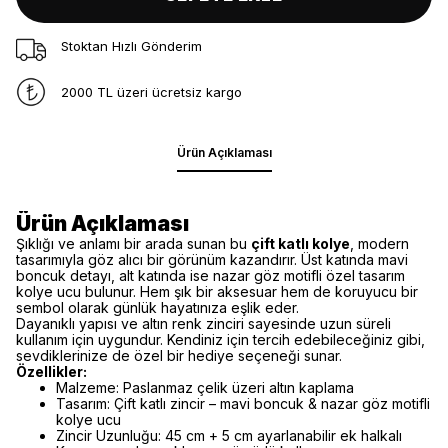
Stoktan Hızlı Gönderim
2000 TL üzeri ücretsiz kargo
Ürün Açıklaması
Ürün Açıklaması
Şıklığı ve anlamı bir arada sunan bu
çift katlı kolye
, modern
tasarımıyla göz alıcı bir görünüm kazandırır. Üst katında mavi
boncuk detayı, alt katında ise nazar göz motifli özel tasarım
kolye ucu bulunur. Hem şık bir aksesuar hem de koruyucu bir
sembol olarak günlük hayatınıza eşlik eder.
Dayanıklı yapısı ve altın renk zinciri sayesinde uzun süreli
kullanım için uygundur. Kendiniz için tercih edebileceğiniz gibi,
sevdiklerinize de özel bir hediye seçeneği sunar.
Özellikler:
Malzeme: Paslanmaz çelik üzeri altın kaplama
Tasarım: Çift katlı zincir – mavi boncuk & nazar göz motifli
kolye ucu
Zincir Uzunluğu: 45 cm + 5 cm ayarlanabilir ek halkalı