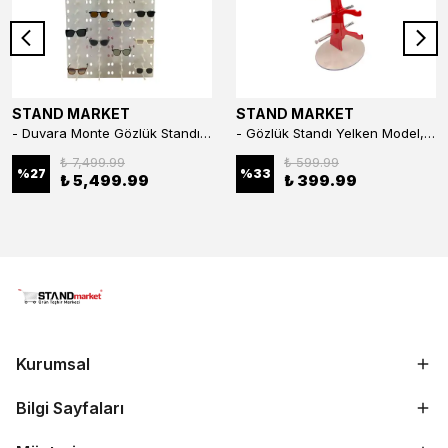
STAND MARKET
STAND MARKET
- Duvara Monte Gözlük Standı 56'li Pleksi Glass | 99x67 cm Gözlük Teşhir Standı
- Gözlük Standı Yelken Model, 5 Gözlük Kapasiteli Standı Kırmızı
₺ 7,499.99
₺ 599.99
%
27
%
33
₺ 5,499.99
₺ 399.99
Kurumsal
Bilgi Sayfaları