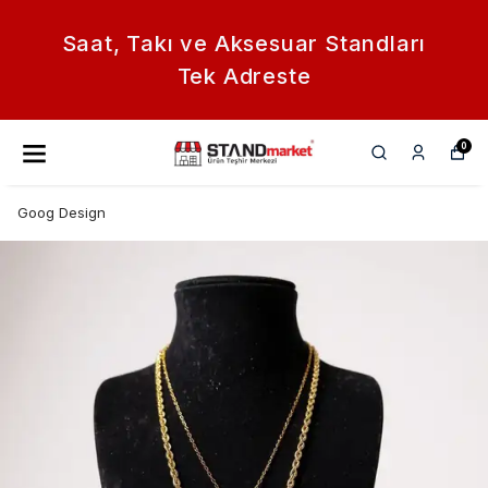
Saat, Takı ve Aksesuar Standları
Tek Adreste
0
Goog Design