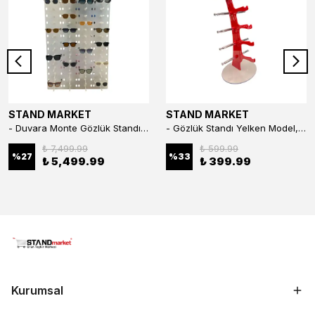
STAND MARKET
STAND MARKET
- Duvara Monte Gözlük Standı 56'li Pleksi Glass | 99x67 cm Gözlük Teşhir Standı
- Gözlük Standı Yelken Model, 5 Gözlük Kapasiteli Standı Kırmızı
₺ 7,499.99
₺ 599.99
%
27
%
33
₺ 5,499.99
₺ 399.99
Kurumsal