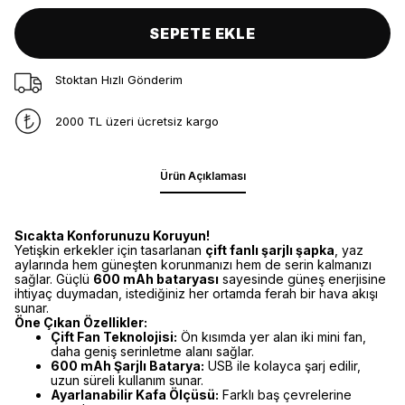
SEPETE EKLE
Stoktan Hızlı Gönderim
2000 TL üzeri ücretsiz kargo
Ürün Açıklaması
Sıcakta Konforunuzu Koruyun!
Yetişkin erkekler için tasarlanan
çift fanlı şarjlı şapka
, yaz
aylarında hem güneşten korunmanızı hem de serin kalmanızı
sağlar. Güçlü
600 mAh bataryası
sayesinde güneş enerjisine
ihtiyaç duymadan, istediğiniz her ortamda ferah bir hava akışı
sunar.
Öne Çıkan Özellikler:
Çift Fan Teknolojisi:
Ön kısımda yer alan iki mini fan,
daha geniş serinletme alanı sağlar.
600 mAh Şarjlı Batarya:
USB ile kolayca şarj edilir,
uzun süreli kullanım sunar.
Ayarlanabilir Kafa Ölçüsü:
Farklı baş çevrelerine