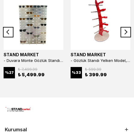
STAND MARKET
STAND MARKET
- Duvara Monte Gözlük Standı 56'li Pleksi Glass | 99x67 cm Gözlük Teşhir Standı
- Gözlük Standı Yelken Model, 5 Gözlük Kapasiteli Standı Kırmızı
₺ 7,499.99
₺ 599.99
%
27
%
33
₺ 5,499.99
₺ 399.99
Kurumsal